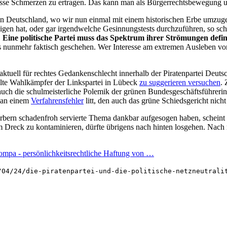
 gewisse Schmerzen zu ertragen. Das kann man als Bürgerrechtsbewegu
 in Deutschland, wo wir nun einmal mit einem historischen Erbe umzuge
gen hat, oder gar irgendwelche Gesinnungstests durchzuführen, so sche
.
Eine politische Partei muss das Spektrum ihrer Strömungen defin
s nunmehr faktisch geschehen. Wer Interesse am extremen Ausleben von
ktuell für rechtes Gedankenschlecht innerhalb der Piratenpartei Deuts
ifelte Wahlkämpfer der Linkspartei in Lübeck
zu suggerieren versuchen
. 
 auch die schulmeisterliche Polemik der grünen Bundesgeschäftsführeri
V an einem
Verfahrensfehler
litt, den auch das grüne Schiedsgericht nicht
bern schadenfroh servierte Thema dankbar aufgesogen haben, scheint 
Dreck zu kontaminieren, dürfte übrigens nach hinten losgehen. Nach 
Kompa - persönlichkeitsrechtliche Haftung von …
/04/24/die-piratenpartei-und-die-politische-netzneutrali