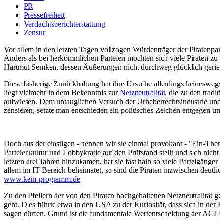
PR
Pressefreiheit
Verdachtsberichterstattung
Zensur
Vor allem in den letzten Tagen vollzogen Würdenträger der Piratenpar
Anders als bei herkömmlichen Parteien mochten sich viele Piraten zu 
Hartmut Semken, dessen Äußerungen nicht durchweg glücklich geriet
Diese bisherige Zurückhaltung hat ihre Ursache allerdings keineswegs
liegt vielmehr in dem Bekenntnis zur
Netzneutralität
, die zu den trad
aufwiesen. Dem untauglichen Versuch der Urheberrechtsindustrie un
zensieren, setzte man entschieden ein politisches Zeichen entgegen u
Doch aus der einstigen - nennen wir sie einmal provokant - "Ein-The
Parteienkultur und Lobbykratie auf den Prüfstand stellt und sich nic
letzten drei Jahren hinzukamen, hat sie fast halb so viele Parteigän
allem im IT-Bereich beheimatet, so sind die Piraten inzwischen deutlic
www.kein-programm.de
Zu den Pfeilern der von den Piraten hochgehaltenen Netzneutralität 
geht. Dies führte etwa in den USA zu der Kuriosität, dass sich in d
sagen dürfen. Grund ist die fundamentale Wertentscheidung der ACLU