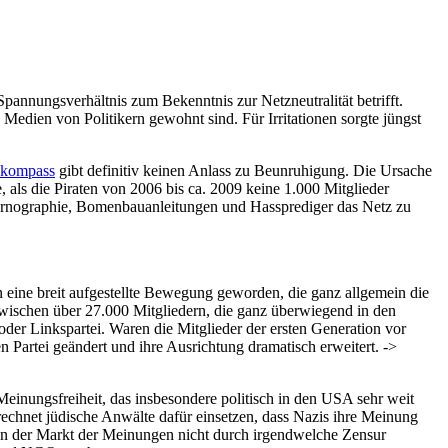
pannungsverhältnis zum Bekenntnis zur Netzneutralität betrifft.
Medien von Politikern gewohnt sind. Für Irritationen sorgte jüngst
enkompass
gibt definitiv keinen Anlass zu Beunruhigung. Die Ursache
, als die Piraten von 2006 bis ca. 2009 keine 1.000 Mitglieder
pornographie, Bomenbauanleitungen und Hassprediger das Netz zu
n eine breit aufgestellte Bewegung geworden, die ganz allgemein die
nzwischen über 27.000 Mitgliedern, die ganz überwiegend in den
oder Linkspartei. Waren die Mitglieder der ersten Generation vor
en Partei geändert und ihre Ausrichtung dramatisch erweitert. ->
einungsfreiheit, das insbesondere politisch in den USA sehr weit
echnet jüdische Anwälte dafür einsetzen, dass Nazis ihre Meinung
enn der Markt der Meinungen nicht durch irgendwelche Zensur