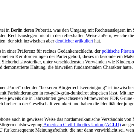
tei in Berlin deren Pubertät, was den Umgang mit Rechtsauslegern im S
den Rechtsauslegern nicht in der reflexhaften Weise äußern, welche die 
en, der sich inzwischen aber
deutlicher artikuliert
hat.
 in einer Präferenz für rechtes Gedankenschlecht, der
politische Pirat
itionellen Kernforderungen der Partei gehört; dieses in besonderem Maße
d Sicherheitshysteriker, unter verschiedensten Vorwänden wie Kinder
nd demonstrierte Haltung, die bisweilen fundamentalen Charakter hatte.
men-Partei" oder der "besseren Bürgerrechtsvereinigung" ist inzwische
ht mit Farbänderungen in rot-gelb-grün-dunkelrot abspeisen lässt. Mit i
ger wie jeweils die in Jahrzehnten gewachsenen Mitbewerber FDP, Grüne 
h breiter in der Gesellschaft verankert und haben die Identität der jung
gehörte auch in gewisser Weise das nordamerikanische Verständnis von M
er Bürgerrechtsbewegung
American Civil Liberties Union (ACLU)
ausger
 für konsequente Meinungsfreiheit, die nur dann verwirklicht sei, w