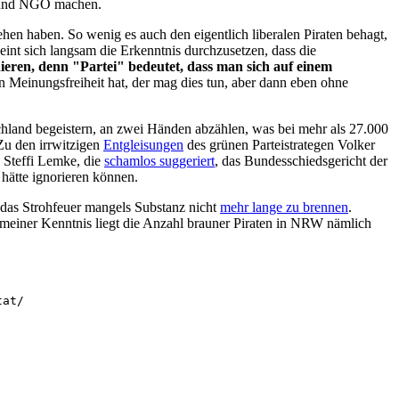
ng und NGO machen.
hen haben. So wenig es auch den eigentlich liberalen Piraten behagt,
int sich langsam die Erkenntnis durchzusetzen, dass die
ieren, denn "Partei" bedeutet, dass man sich auf einem
 Meinungsfreiheit hat, der mag dies tun, aber dann eben ohne
chland begeistern, an zwei Händen abzählen, was bei mehr als 27.000
Zu den irrwitzigen
Entgleisungen
des grünen Parteistrategen Volker
n Steffi Lemke, die
schamlos suggeriert
, das Bundesschiedsgericht der
 hätte ignorieren können.
das Strohfeuer mangels Substanz nicht
mehr lange zu brennen
.
meiner Kenntnis liegt die Anzahl brauner Piraten in NRW nämlich
tat/