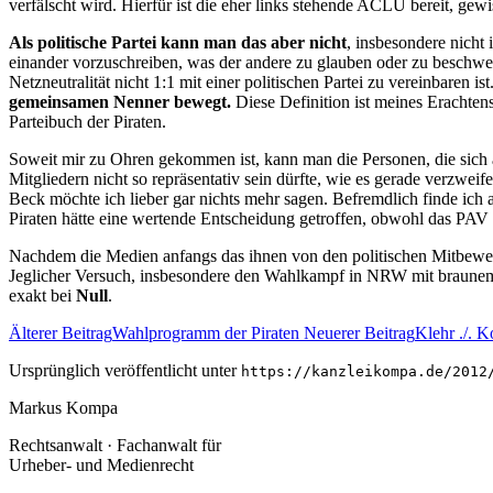
verfälscht wird. Hierfür ist die eher links stehende ACLU bereit,
Als politische Partei kann man das aber nicht
, insbesondere nicht
einander vorzuschreiben, was der andere zu glauben oder zu beschwei
Netzneutralität nicht 1:1 mit einer politischen Partei zu vereinbaren ist
gemeinsamen Nenner bewegt.
Diese Definition ist meines Erachten
Parteibuch der Piraten.
Soweit mir zu Ohren gekommen ist, kann man die Personen, die sich a
Mitgliedern nicht so repräsentativ sein dürfte, wie es gerade verzwe
Beck möchte ich lieber gar nichts mehr sagen. Befremdlich finde ich
Piraten hätte eine wertende Entscheidung getroffen, obwohl das PA
Nachdem die Medien anfangs das ihnen von den politischen Mitbewer
Jeglicher Versuch, insbesondere den Wahlkampf in NRW mit braunem 
exakt bei
Null
.
Älterer Beitrag
Wahlprogramm der Piraten
Neuerer Beitrag
Klehr ./. 
Ursprünglich veröffentlicht unter
https://kanzleikompa.de/2012
Markus Kompa
Rechtsanwalt · Fachanwalt für
Urheber- und Medienrecht