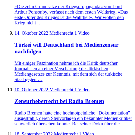
»Die zehn Grundsätze der Kriegspropaganda« von Lord
Arthur Ponsonby, verfasst nach dem ersten Weltkrieg; »Das
erste Opfer des Krieges ist die Wahrheit«. Wir wollen den
Krieg nicht …
14. Oktober 2022
Medienrecht
1 Video
Türkei will Deutschland bei Medienzensur
nachfolgen
Mit einiger Faszination nehme ich die Kritik deutscher
Journalisten an einer Verschärfung des türkischen
Mediengesetzes zur Kenntnis, mit dem sich der türkische
Staat gegen …
10. Oktober 2022
Medienrecht
1 Video
Zensurheberrecht bei Radio Bremen
Radio Bremen hatte eine hochnotpeinliche "Dokumentation"
ausgestrahlt, deren Steilvorlagen ein bekannter Medienkritiker
schwerlich übersehen konnte. Bei seiner Doku über die …
18. September 2022
Medienrecht
1 Video