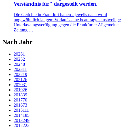
Verständnis für" dargestellt werden.
Die Gerichte in Frankfurt haben - jeweils nach wohl
ungewöhnlich langem Vorlauf - eine beantragte einstweilige
Unterlassungsverfügung gegen die Frankfurter Allgemeine
Zeitung …
Nach Jahr
2026
1
2025
2
2024
8
2023
11
2022
19
2021
26
2020
31
2019
26
2018
39
2017
70
2016
73
2015
111
2014
185
2013
249
2012
222