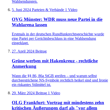
Wahlsendungen.
5. Juni 2024
Parteien & Verbände
1 Video
OVG Münster: WDR muss neue Partei in die
Wahlarena lassen
Erstmals in der deutschen Rundfunkrechtsgeschichte wurde
eine Partei per Gerichtsbeschluss in eine Wahlsendung
eingeklagt.
27. April 2024
Beitrag
Grüne werben mit Hakenkreuz - rechtliche
Anmerkung
Wann die §§ 86, 86a StGB greifen – und warum selbst
durchgestrichene NS-Symbole rechtlich heikel sind und Ironie
ein riskantes Stilmittel ist.
29. März 2024
Beitrag
1 Video
OLG Frankfurt: Vortrag mit mindestens zehn
kritischen Äußerungen darf als "vor allem