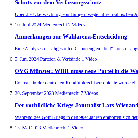
Schutz vor dem Verfassungsschutz
Über die Überwachung von Bürgern wegen ihrer politischen Ans
10. Juni 2024
Medienrecht
2 Videos
Anmerkungen zur Wahlarena-Entscheidung
Eine Analyse zur „abgestuften Chancengleichheit“ und zur ang
5. Juni 2024
Parteien & Verbände
1 Video
OVG Münster: WDR muss neue Partei in die Wah
Erstmals in der deutschen Rundfunkrechtsgeschichte wurde eine
20. September 2023
Medienrecht
7 Videos
Der vorbildliche Kriegs-Journalist Lars Wienan
Während des Golf-Kriegs in den 90er Jahren empörten sich deut
13. Mai 2023
Medienrecht
1 Video