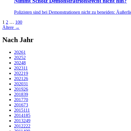
Nimmt Scholz Demonstratrionsrecht nicht hin?
Polizisten sind bei Demonstrationen nicht zu beneiden: Äußerli
1
2
…
100
Ältere
→
Nach Jahr
2026
1
2025
2
2024
8
2023
11
2022
19
2021
26
2020
31
2019
26
2018
39
2017
70
2016
73
2015
111
2014
185
2013
249
2012
222