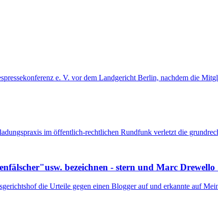
despressekonferenz e. V. vor dem Landgericht Berlin, nachdem die Mitgl
inladungspraxis im öffentlich-rechtlichen Rundfunk verletzt die grundre
nfälscher"usw. bezeichnen - stern und Marc Drewello .
richtshof die Urteile gegen einen Blogger auf und erkannte auf Mein