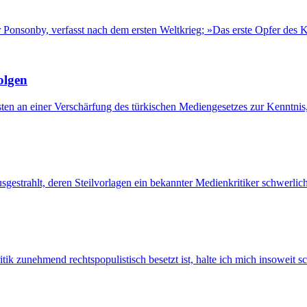
onsonby, verfasst nach dem ersten Weltkrieg; »Das erste Opfer des Kr
olgen
isten an einer Verschärfung des türkischen Mediengesetzes zur Kenntnis
gestrahlt, deren Steilvorlagen ein bekannter Medienkritiker schwerli
itik zunehmend rechtspopulistisch besetzt ist, halte ich mich insowei