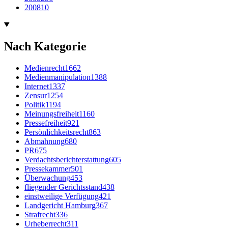
2008
10
Nach Kategorie
Medienrecht
1662
Medienmanipulation
1388
Internet
1337
Zensur
1254
Politik
1194
Meinungsfreiheit
1160
Pressefreiheit
921
Persönlichkeitsrecht
863
Abmahnung
680
PR
675
Verdachtsberichterstattung
605
Pressekammer
501
Überwachung
453
fliegender Gerichtsstand
438
einstweilige Verfügung
421
Landgericht Hamburg
367
Strafrecht
336
Urheberrecht
311