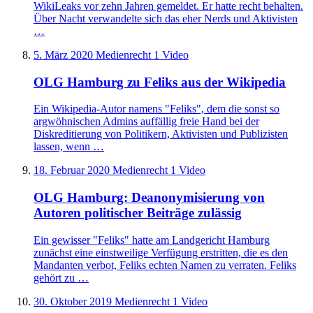
WikiLeaks vor zehn Jahren gemeldet. Er hatte recht behalten.
Über Nacht verwandelte sich das eher Nerds und Aktivisten
…
5. März 2020
Medienrecht
1 Video
OLG Hamburg zu Feliks aus der Wikipedia
Ein Wikipedia-Autor namens "Feliks", dem die sonst so
argwöhnischen Admins auffällig freie Hand bei der
Diskreditierung von Politikern, Aktivisten und Publizisten
lassen, wenn …
18. Februar 2020
Medienrecht
1 Video
OLG Hamburg: Deanonymisierung von
Autoren politischer Beiträge zulässig
Ein gewisser "Feliks" hatte am Landgericht Hamburg
zunächst eine einstweilige Verfügung erstritten, die es den
Mandanten verbot, Feliks echten Namen zu verraten. Feliks
gehört zu …
30. Oktober 2019
Medienrecht
1 Video