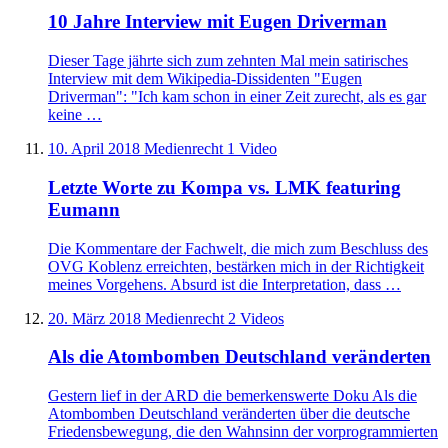
10 Jahre Interview mit Eugen Driverman
Dieser Tage jährte sich zum zehnten Mal mein satirisches
Interview mit dem Wikipedia-Dissidenten "Eugen
Driverman": "Ich kam schon in einer Zeit zurecht, als es gar
keine …
10. April 2018
Medienrecht
1 Video
Letzte Worte zu Kompa vs. LMK featuring
Eumann
Die Kommentare der Fachwelt, die mich zum Beschluss des
OVG Koblenz erreichten, bestärken mich in der Richtigkeit
meines Vorgehens. Absurd ist die Interpretation, dass …
20. März 2018
Medienrecht
2 Videos
Als die Atombomben Deutschland veränderten
Gestern lief in der ARD die bemerkenswerte Doku Als die
Atombomben Deutschland veränderten über die deutsche
Friedensbewegung, die den Wahnsinn der vorprogrammierten