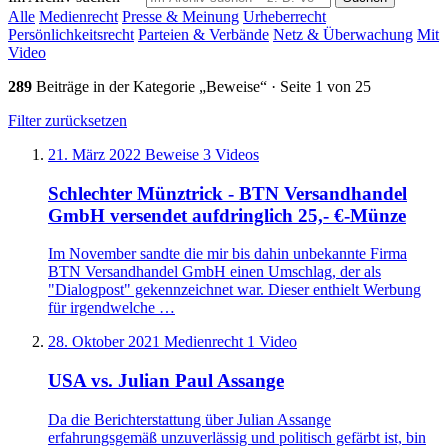
Alle
Medienrecht
Presse & Meinung
Urheberrecht
Persönlichkeitsrecht
Parteien & Verbände
Netz & Überwachung
Mit
Video
289
Beiträge in der Kategorie „Beweise“ · Seite 1 von 25
Filter zurücksetzen
21. März 2022
Beweise
3 Videos
Schlechter Münztrick - BTN Versandhandel
GmbH versendet aufdringlich 25,- €-Münze
Im November sandte die mir bis dahin unbekannte Firma
BTN Versandhandel GmbH einen Umschlag, der als
"Dialogpost" gekennzeichnet war. Dieser enthielt Werbung
für irgendwelche …
28. Oktober 2021
Medienrecht
1 Video
USA vs. Julian Paul Assange
Da die Berichterstattung über Julian Assange
erfahrungsgemäß unzuverlässig und politisch gefärbt ist, bin