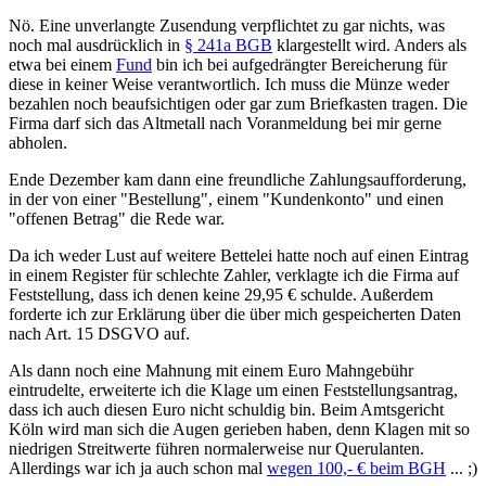
Nö. Eine unverlangte Zusendung verpflichtet zu gar nichts, was
noch mal ausdrücklich in
§ 241a BGB
klargestellt wird. Anders als
etwa bei einem
Fund
bin ich bei aufgedrängter Bereicherung für
diese in keiner Weise verantwortlich. Ich muss die Münze weder
bezahlen noch beaufsichtigen oder gar zum Briefkasten tragen. Die
Firma darf sich das Altmetall nach Voranmeldung bei mir gerne
abholen.
Ende Dezember kam dann eine freundliche Zahlungsaufforderung,
in der von einer "Bestellung", einem "Kundenkonto" und einen
"offenen Betrag" die Rede war.
Da ich weder Lust auf weitere Bettelei hatte noch auf einen Eintrag
in einem Register für schlechte Zahler, verklagte ich die Firma auf
Feststellung, dass ich denen keine 29,95 € schulde. Außerdem
forderte ich zur Erklärung über die über mich gespeicherten Daten
nach Art. 15 DSGVO auf.
Als dann noch eine Mahnung mit einem Euro Mahngebühr
eintrudelte, erweiterte ich die Klage um einen Feststellungsantrag,
dass ich auch diesen Euro nicht schuldig bin. Beim Amtsgericht
Köln wird man sich die Augen gerieben haben, denn Klagen mit so
niedrigen Streitwerte führen normalerweise nur Querulanten.
Allerdings war ich ja auch schon mal
wegen 100,- € beim BGH
... ;)