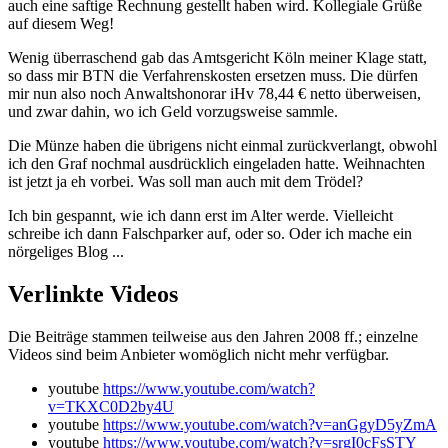
auch eine saftige Rechnung gestellt haben wird. Kollegiale Grüße
auf diesem Weg!
Wenig überraschend gab das Amtsgericht Köln meiner Klage statt,
so dass mir BTN die Verfahrenskosten ersetzen muss. Die dürfen
mir nun also noch Anwaltshonorar iHv 78,44 € netto überweisen,
und zwar dahin, wo ich Geld vorzugsweise sammle.
Die Münze haben die übrigens nicht einmal zurückverlangt, obwohl
ich den Graf nochmal ausdrücklich eingeladen hatte. Weihnachten
ist jetzt ja eh vorbei. Was soll man auch mit dem Trödel?
Ich bin gespannt, wie ich dann erst im Alter werde. Vielleicht
schreibe ich dann Falschparker auf, oder so. Oder ich mache ein
nörgeliges Blog ...
Verlinkte Videos
Die Beiträge stammen teilweise aus den Jahren 2008 ff.; einzelne
Videos sind beim Anbieter womöglich nicht mehr verfügbar.
youtube
https://www.youtube.com/watch?
v=TKXC0D2by4U
youtube
https://www.youtube.com/watch?v=anGgyD5yZmA
youtube
https://www.youtube.com/watch?v=srgI0cFsSTY