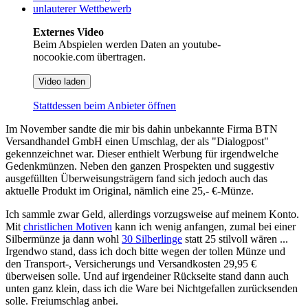
unlauterer Wettbewerb
Externes Video
Beim Abspielen werden Daten an youtube-
nocookie.com übertragen.
Video laden
Stattdessen beim Anbieter öffnen
Im November sandte die mir bis dahin unbekannte Firma BTN
Versandhandel GmbH einen Umschlag, der als "Dialogpost"
gekennzeichnet war. Dieser enthielt Werbung für irgendwelche
Gedenkmünzen. Neben den ganzen Prospekten und suggestiv
ausgefüllten Überweisungsträgern fand sich jedoch auch das
aktuelle Produkt im Original, nämlich eine 25,- €-Münze.
Ich sammle zwar Geld, allerdings vorzugsweise auf meinem Konto.
Mit
christlichen Motiven
kann ich wenig anfangen, zumal bei einer
Silbermünze ja dann wohl
30 Silberlinge
statt 25 stilvoll wären ...
Irgendwo stand, dass ich doch bitte wegen der tollen Münze und
den Transport-, Versicherungs und Versandkosten 29,95 €
überweisen solle. Und auf irgendeiner Rückseite stand dann auch
unten ganz klein, dass ich die Ware bei Nichtgefallen zurücksenden
solle. Freiumschlag anbei.