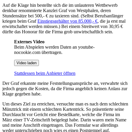
Auf die Klage hin bestellte sich die im unlauteren Wettbewerb
denkbar renommierte Kanzlei Graf von Westphalen, deren
Stundensätze bei 500,- € zu taxieren sind. (Selbst Berufsanfänger
kriegen beim Graf
Einstiegsgehälter von 85.000,- €
, die ja erst mal
erwirtschaftet werden müssen.) Bei einem Streitwert von 30,95 €
dürfte das Honorar für die Firma grob unwirtschaftlich sein.
Externes Video
Beim Abspielen werden Daten an youtube-
nocookie.com übertragen.
Video laden
Stattdessen beim Anbieter öffnen
Der Graf erkannte meine Feststellungsansprüche an, verwahrte sich
jedoch gegen die Kosten, da die Firma angeblich keinen Anlass zur
Klage gegeben habe.
Um dieses Ziel zu erreichen, versuchte man es nach dem schlechten
Münztrick mit einem schlechten Kartentrick. So präsentierte seine
Durchlaucht vor Gericht eine Bestellkarte, welche die Firma im
März einer TV-Zeitschrift beigelegt habe. Darin waren mein Name
und meine Anschrift eingetragen. Das Formular war allerdings
weder unterschrieben noch wies es einen Poststempel auf.