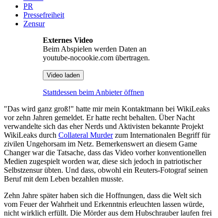
PR
Pressefreiheit
Zensur
Externes Video
Beim Abspielen werden Daten an
youtube-nocookie.com übertragen.
Video laden
Stattdessen beim Anbieter öffnen
"Das wird ganz groß!" hatte mir mein Kontaktmann bei WikiLeaks
vor zehn Jahren gemeldet. Er hatte recht behalten. Über Nacht
verwandelte sich das eher Nerds und Aktivisten bekannte Projekt
WikiLeaks durch
Collateral Murder
zum Internationalen Begriff für
zivilen Ungehorsam im Netz. Bemerkenswert an diesem Game
Changer war die Tatsache, dass das Video vorher konventionellen
Medien zugespielt worden war, diese sich jedoch in patriotischer
Selbstzensur übten. Und dass, obwohl ein Reuters-Fotograf seinen
Beruf mit dem Leben bezahlen musste.
Zehn Jahre später haben sich die Hoffnungen, dass die Welt sich
vom Feuer der Wahrheit und Erkenntnis erleuchten lassen würde,
nicht wirklich erfüllt. Die Mörder aus dem Hubschrauber laufen frei