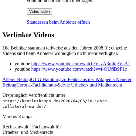
youtube-nocookie.com übertragen.
Video laden
Stattdessen beim Anbieter öffnen
Verlinkte Videos
Die Beiträge stammen teilweise aus den Jahren 2008 ff.; einzelne
Videos sind beim Anbieter womöglich nicht mehr verfügbar.
youtube
https://www.youtube.com/watch?v=zA3mfdgVsAI
youtube
https://www.youtube.com/watch?v=f-OUflB9F1c
Älterer Beitrag
OLG Hamburg zu Feliks aus der Wikipedia
Neuerer
Beitrag
Corona-Fachliteratur-Servie Urheber- und Medienrecht
Ursprünglich veröffentlicht unter
https://kanzleikompa.de/2020/04/06/10-jahre-
collateral-murder/
Markus Kompa
Rechtsanwalt · Fachanwalt für
Urheber- und Medienrecht