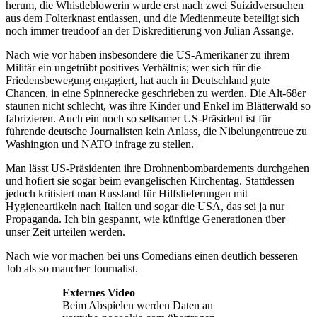
herum, die Whistleblowerin wurde erst nach zwei Suizidversuchen
aus dem Folterknast entlassen, und die Medienmeute beteiligt sich
noch immer treudoof an der Diskreditierung von Julian Assange.
Nach wie vor haben insbesondere die US-Amerikaner zu ihrem
Militär ein ungetrübt positives Verhältnis; wer sich für die
Friedensbewegung engagiert, hat auch in Deutschland gute
Chancen, in eine Spinnerecke geschrieben zu werden. Die Alt-68er
staunen nicht schlecht, was ihre Kinder und Enkel im Blätterwald so
fabrizieren. Auch ein noch so seltsamer US-Präsident ist für
führende deutsche Journalisten kein Anlass, die Nibelungentreue zu
Washington und NATO infrage zu stellen.
Man lässt US-Präsidenten ihre Drohnenbombardements durchgehen
und hofiert sie sogar beim evangelischen Kirchentag. Stattdessen
jedoch kritisiert man Russland für Hilfslieferungen mit
Hygieneartikeln nach Italien und sogar die USA, das sei ja nur
Propaganda. Ich bin gespannt, wie künftige Generationen über
unser Zeit urteilen werden.
Nach wie vor machen bei uns Comedians einen deutlich besseren
Job als so mancher Journalist.
Externes Video
Beim Abspielen werden Daten an