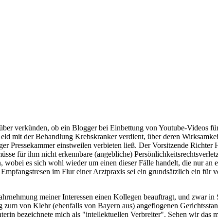
ber verkünden, ob ein Blogger bei Einbettung von Youtube-Videos für j
 Geld mit der Behandlung Krebskranker verdient, über deren Wirksamkeit
er Pressekammer einstweilen verbieten ließ. Der Vorsitzende Richter 
 müsse für ihm nicht erkennbare (angebliche) Persönlichkeitsrechtsverl
, wobei es sich wohl wieder um einen dieser Fälle handelt, die nur an
 Empfangstresen im Flur einer Arztpraxis sei ein grundsätzlich ein f
r Wahrnehmung meiner Interessen einen Kollegen beauftragt, und zwar 
eg zum von Klehr (ebenfalls von Bayern aus) angeflogenen Gerichtsst
erin bezeichnete mich als "intellektuellen Verbreiter". Sehen wir das ma