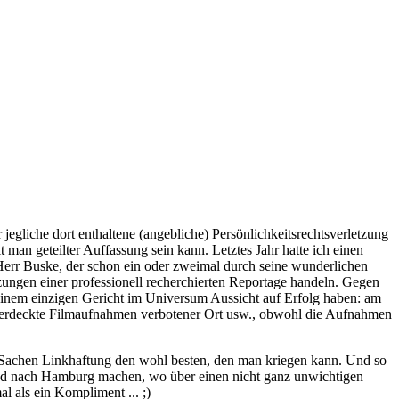
egliche dort enthaltene (angebliche) Persönlichkeitsrechtsverletzung
 man geteilter Auffassung sein kann. Letztes Jahr hatte ich einen
Herr Buske, der schon ein oder zweimal durch seine wunderlichen
etzungen einer professionell recherchierten Reportage handeln. Gegen
 einem einzigen Gericht im Universum Aussicht auf Erfolg haben: am
ür verdeckte Filmaufnahmen verbotener Ort usw., obwohl die Aufnahmen
in Sachen Linkhaftung den wohl besten, den man kriegen kann. Und so
and nach Hamburg machen, wo über einen nicht ganz unwichtigen
l als ein Kompliment ... ;)