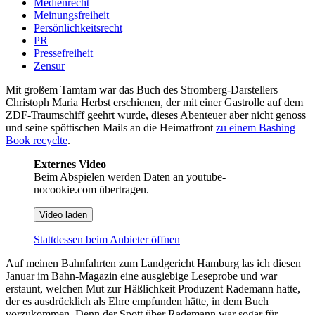
Medienrecht
Meinungsfreiheit
Persönlichkeitsrecht
PR
Pressefreiheit
Zensur
Mit großem Tamtam war das Buch des Stromberg-Darstellers
Christoph Maria Herbst erschienen, der mit einer Gastrolle auf dem
ZDF-Traumschiff geehrt wurde, dieses Abenteuer aber nicht genoss
und seine spöttischen Mails an die Heimatfront
zu einem Bashing
Book recyclte
.
Externes Video
Beim Abspielen werden Daten an youtube-
nocookie.com übertragen.
Video laden
Stattdessen beim Anbieter öffnen
Auf meinen Bahnfahrten zum Landgericht Hamburg las ich diesen
Januar im Bahn-Magazin eine ausgiebige Leseprobe und war
erstaunt, welchen Mut zur Häßlichkeit Produzent Rademann hatte,
der es ausdrücklich als Ehre empfunden hätte, in dem Buch
vorzukommen. Denn der Spott über Rademann war sogar für