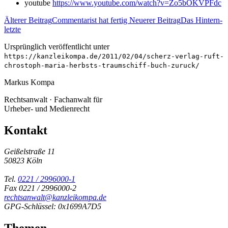
youtube
https://www.youtube.com/watch?v=Zo5bOKVPFdc
Älterer Beitrag
Commentarist hat fertig
Neuerer Beitrag
Das Hintern-
letzte
Ursprünglich veröffentlicht unter
https://kanzleikompa.de/2011/02/04/scherz-verlag-ruft-
chrostoph-maria-herbsts-traumschiff-buch-zuruck/
Markus Kompa
Rechtsanwalt · Fachanwalt für
Urheber- und Medienrecht
Kontakt
Geißelstraße 11
50823 Köln
Tel.
0221 / 2996000-1
Fax 0221 / 2996000-2
rechtsanwalt@kanzleikompa.de
GPG-Schlüssel: 0x1699A7D5