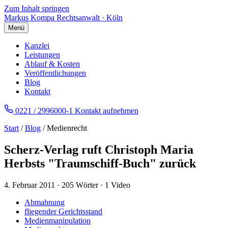
Zum Inhalt springen
Markus Kompa
Rechtsanwalt · Köln
Menü
Kanzlei
Leistungen
Ablauf & Kosten
Veröffentlichungen
Blog
Kontakt
0221 / 2996000-1
Kontakt aufnehmen
Start
/
Blog
/ Medienrecht
Scherz-Verlag ruft Christoph Maria
Herbsts "Traumschiff-Buch" zurück
4. Februar 2011
·
205 Wörter
·
1 Video
Abmahnung
fliegender Gerichtsstand
Medienmanipulation