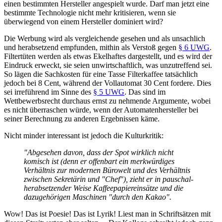
einen bestimmten Hersteller angespielt wurde. Darf man jetzt eine
bestimmte Technologie nicht mehr kritisieren, wenn sie
überwiegend von einem Hersteller dominiert wird?
Die Werbung wird als vergleichende gesehen und als unsachlich
und herabsetzend empfunden, mithin als Verstoß gegen
§ 6 UWG
.
Filtertüten werden als etwas Ekelhaftes dargestellt, und es wird der
Eindruck erweckt, sie seien unwirtschaftlich, was unzutreffend sei.
So lägen die Sachkosten für eine Tasse Filterkaffee tatsächlich
jedoch bei 8 Cent, während der Vollautomat 30 Cent fordere. Dies
sei irreführend im Sinne des
§ 5 UWG
. Das sind im
Wettbewerbsrecht durchaus ernst zu nehmende Argumente, wobei
es nicht überraschen würde, wenn der Automatenhersteller bei
seiner Berechnung zu anderen Ergebnissen käme.
Nicht minder interessant ist jedoch die Kulturkritik:
"Abgesehen davon, dass der Spot wirklich nicht
komisch ist (denn er offenbart ein merkwürdiges
Verhältnis zur modernen Bürowelt und des Verhältnis
zwischen Sekretärin und "Chef"), zieht er in pauschal-
herabsetzender Weise Kaffeepapiereinsätze und die
dazugehörigen Maschinen "durch den Kakao".
Wow! Das ist Poesie! Das ist Lyrik! Liest man in Schriftsätzen mit