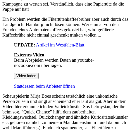
Kampagne zu werten sei. Verständlich, dass eine Papiertüte da die
Pappe auf hat!
Ein Problem werden die Filtertütenkaffeebrüher aber auch durch das
Landgericht Hamburg nicht lösen können: Wer einmal von den
Freuden eines Automatenkaffees gekostet hat, wird gefilterte
Kaffeebrühe nicht einmal geschenkt trinken wollen ...
UPDATE:
Artikel im Westfalen-Blatt
Externes Video
Beim Abspielen werden Daten an youtube-
nocookie.com übertragen.
Video laden
Stattdessen beim Anbieter öffnen
Schauspielerin Mirja Boes scheint tatsächlich eine unkomische
Person zu sein und singt anscheinend eher laut als gut. Aber in dem
Video hier erkannte ich den Varietékünstler Sos Petroysian, der ihr
beim sog. "Quick Chance" hilft, dem zauberhaften
Kleidungswechsel. Quickchanger und ähnliche Kuriositätenkünstler
etc. gehören nämlich zu meinem Mandantenstamm - und da bin ich
wohl Marktführer ;-). Finde ich spannender, als Filtertüten zu