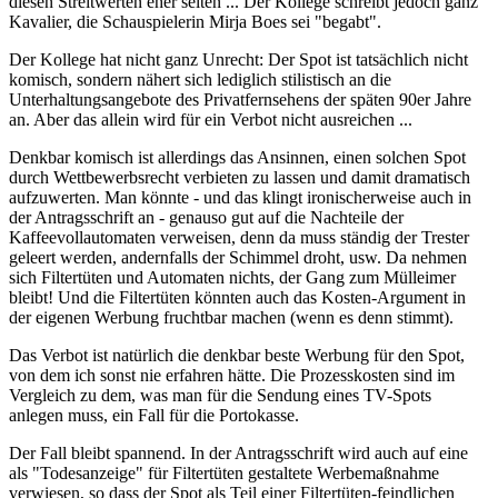
diesen Streitwerten eher selten ... Der Kollege schreibt jedoch ganz
Kavalier, die Schauspielerin Mirja Boes sei "begabt".
Der Kollege hat nicht ganz Unrecht: Der Spot ist tatsächlich nicht
komisch, sondern nähert sich lediglich stilistisch an die
Unterhaltungsangebote des Privatfernsehens der späten 90er Jahre
an. Aber das allein wird für ein Verbot nicht ausreichen ...
Denkbar komisch ist allerdings das Ansinnen, einen solchen Spot
durch Wettbewerbsrecht verbieten zu lassen und damit dramatisch
aufzuwerten. Man könnte - und das klingt ironischerweise auch in
der Antragsschrift an - genauso gut auf die Nachteile der
Kaffeevollautomaten verweisen, denn da muss ständig der Trester
geleert werden, andernfalls der Schimmel droht, usw. Da nehmen
sich Filtertüten und Automaten nichts, der Gang zum Mülleimer
bleibt! Und die Filtertüten könnten auch das Kosten-Argument in
der eigenen Werbung fruchtbar machen (wenn es denn stimmt).
Das Verbot ist natürlich die denkbar beste Werbung für den Spot,
von dem ich sonst nie erfahren hätte. Die Prozesskosten sind im
Vergleich zu dem, was man für die Sendung eines TV-Spots
anlegen muss, ein Fall für die Portokasse.
Der Fall bleibt spannend. In der Antragsschrift wird auch auf eine
als "Todesanzeige" für Filtertüten gestaltete Werbemaßnahme
verwiesen, so dass der Spot als Teil einer Filtertüten-feindlichen