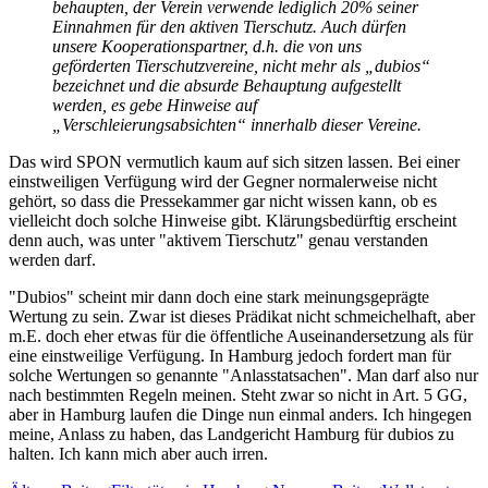
behaupten, der Verein verwende lediglich 20% seiner
Einnahmen für den aktiven Tierschutz. Auch dürfen
unsere Kooperationspartner, d.h. die von uns
geförderten Tierschutzvereine, nicht mehr als „dubios“
bezeichnet und die absurde Behauptung aufgestellt
werden, es gebe Hinweise auf
„Verschleierungsabsichten“ innerhalb dieser Vereine.
Das wird SPON vermutlich kaum auf sich sitzen lassen. Bei einer
einstweiligen Verfügung wird der Gegner normalerweise nicht
gehört, so dass die Pressekammer gar nicht wissen kann, ob es
vielleicht doch solche Hinweise gibt. Klärungsbedürftig erscheint
denn auch, was unter "aktivem Tierschutz" genau verstanden
werden darf.
"Dubios" scheint mir dann doch eine stark meinungsgeprägte
Wertung zu sein. Zwar ist dieses Prädikat nicht schmeichelhaft, aber
m.E. doch eher etwas für die öffentliche Auseinandersetzung als für
eine einstweilige Verfügung. In Hamburg jedoch fordert man für
solche Wertungen so genannte "Anlasstatsachen". Man darf also nur
nach bestimmten Regeln meinen. Steht zwar so nicht in Art. 5 GG,
aber in Hamburg laufen die Dinge nun einmal anders. Ich hingegen
meine, Anlass zu haben, das Landgericht Hamburg für dubios zu
halten. Ich kann mich aber auch irren.