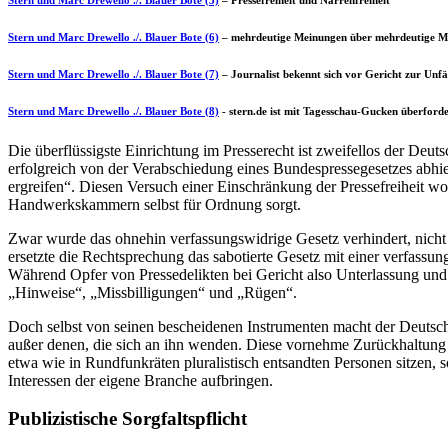
Stern und Marc Drewello ./. Blauer Bote (6)
– mehrdeutige Meinungen über mehrdeutige 
Stern und Marc Drewello ./. Blauer Bote (7)
– Journalist bekennt sich vor Gericht zur Unfä
Stern und Marc Drewello ./. Blauer Bote (8)
- stern.de ist mit Tagesschau-Gucken überford
Die überflüssigste Einrichtung im Presserecht ist zweifellos der Deut
erfolgreich von der Verabschiedung eines Bundespressegesetzes abhiel
ergreifen“. Diesen Versuch einer Einschränkung der Pressefreiheit wol
Handwerkskammern selbst für Ordnung sorgt.
Zwar wurde das ohnehin verfassungswidrige Gesetz verhindert, nicht 
ersetzte die Rechtsprechung das sabotierte Gesetz mit einer verfassun
Während Opfer von Pressedelikten bei Gericht also Unterlassung und
„Hinweise“, „Missbilligungen“ und „Rügen“.
Doch selbst von seinen bescheidenen Instrumenten macht der Deutsch
außer denen, die sich an ihn wenden. Diese vornehme Zurückhaltung
etwa wie in Rundfunkräten pluralistisch entsandten Personen sitzen, 
Interessen der eigene Branche aufbringen.
Publizistische Sorgfaltspflicht