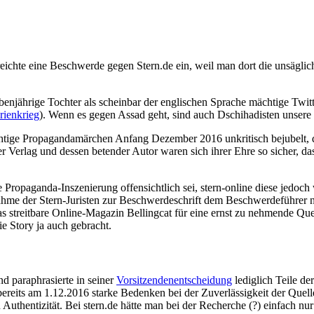
eichte eine Beschwerde gegen Stern.de ein, weil man dort die unsäglic
ebenjährige Tochter als scheinbar der englischen Sprache mächtige Twitte
rienkrieg
). Wenn es gegen Assad geht, sind auch Dschihadisten unsere
chtige Propagandamärchen Anfang Dezember 2016 unkritisch bejubelt, de
r Verlag und dessen betender Autor waren sich ihrer Ehre so sicher, da
e Propaganda-Inszenierung offensichtlich sei, stern-online diese jedoch w
ahme der Stern-Juristen zur Beschwerdeschrift dem Beschwerdeführer ni
as streitbare Online-Magazin Bellingcat für eine ernst zu nehmende Quel
e Story ja auch gebracht.
nd paraphrasierte in seiner
Vorsitzendenentscheidung
lediglich Teile de
ereits am 1.12.2016 starke Bedenken bei der Zuverlässigkeit der Quel
 Authentizität. Bei stern.de hätte man bei der Recherche (?) einfach n