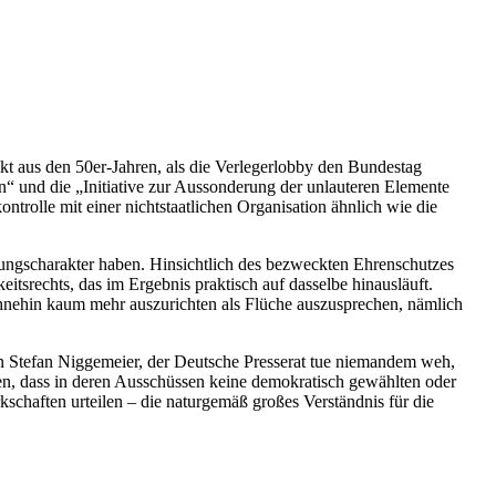
likt aus den 50er-Jahren, als die Verlegerlobby den Bundestag
n“ und die „Initiative zur Aussonderung der unlauteren Elemente
ntrolle mit einer nichtstaatlichen Organisation ähnlich wie die
nungscharakter haben. Hinsichtlich des bezweckten Ehrenschutzes
itsrechts, das im Ergebnis praktisch auf dasselbe hinausläuft.
hnehin kaum mehr auszurichten als Flüche auszusprechen, nämlich
n Stefan Niggemeier, der Deutsche Presserat tue niemandem weh,
n, dass in deren Ausschüssen keine demokratisch gewählten oder
schaften urteilen – die naturgemäß großes Verständnis für die