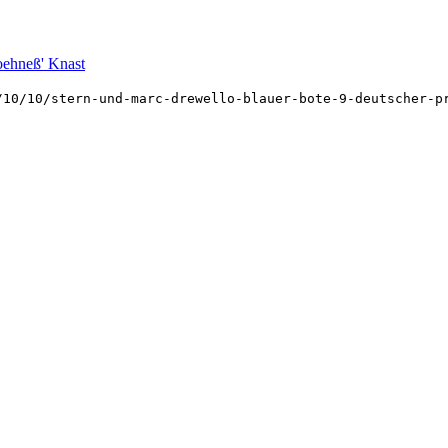
oehneß' Knast
/10/10/stern-und-marc-drewello-blauer-bote-9-deutscher-p