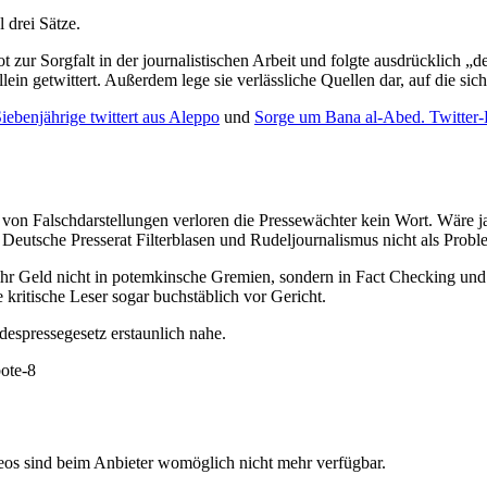
 drei Sätze.
 zur Sorgfalt in der journalistischen Arbeit und folgte ausdrücklich „d
llein getwittert. Außerdem lege sie verlässliche Quellen dar, auf die sic
iebenjährige twittert aus Aleppo
und
Sorge um Bana al-Abed. Twitter-
 von Falschdarstellungen verloren die Pressewächter kein Wort. Wäre j
Deutsche Presserat Filterblasen und Rudeljournalismus nicht als Probl
hr Geld nicht in potemkinsche Gremien, sondern in Fact Checking und a
 kritische Leser sogar buchstäblich vor Gericht.
despressegesetz erstaunlich nahe.
bote-8
deos sind beim Anbieter womöglich nicht mehr verfügbar.