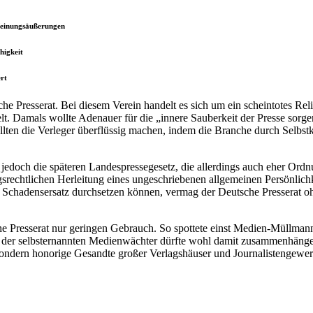
Meinungsäußerungen
higkeit
ert
sche Presserat. Bei diesem Verein handelt es sich um ein scheintotes Re
t. Damals wollte Adenauer für die „innere Sauberkeit der Presse sorge
lten die Verleger überflüssig machen, indem die Branche durch Selbstko
jedoch die späteren Landespressegesetz, die allerdings auch eher Ord
gsrechtlichen Herleitung eines ungeschriebenen allgemeinen Persönlichke
 Schadensersatz durchsetzen können, vermag der Deutsche Presserat o
e Presserat nur geringen Gebrauch. So spottete einst Medien-Müllman
 der selbsternannten Medienwächter dürfte wohl damit zusammenhänge
sondern honorige Gesandte großer Verlagshäuser und Journalistengewerk