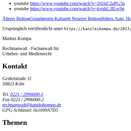
youtube
https://www.youtube.com/watch?v=261kC2aPG5o
youtube
https://www.youtube.com/watch?v=kvqhL3ILw9g
Älterer Beitrag
Grundgesetz-Kabarett
Neuerer Beitrag
Hitlers Auto, H
Ursprünglich veröffentlicht unter
https://kanzleikompa.de/2017
Markus Kompa
Rechtsanwalt · Fachanwalt für
Urheber- und Medienrecht
Kontakt
Geißelstraße 11
50823 Köln
Tel.
0221 / 2996000-1
Fax 0221 / 2996000-2
rechtsanwalt@kanzleikompa.de
GPG-Schlüssel: 0x1699A7D5
Themen