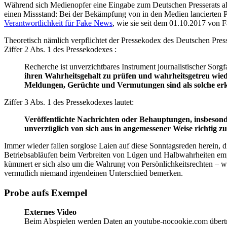
Während sich Medienopfer eine Eingabe zum Deutschen Presserats also 
einen Missstand: Bei der Bekämpfung von in den Medien lancierten P
Verantwortlichkeit für Fake News
, wie sie seit dem 01.10.2017 von 
Theoretisch nämlich verpflichtet der Pressekodex des Deutschen Press
Ziffer 2 Abs. 1 des Pressekodexes :
Recherche ist unverzichtbares Instrument journalistischer Sor
ihren Wahrheitsgehalt zu prüfen und wahrheitsgetreu wie
Meldungen, Gerüchte und Vermutungen sind als solche er
Ziffer 3 Abs. 1 des Pressekodexes lautet:
Veröffentlichte Nachrichten oder Behauptungen, insbesond
unverzüglich von sich aus in angemessener Weise richtig zu 
Immer wieder fallen sorglose Laien auf diese Sonntagsreden herein, d
Betriebsabläufen beim Verbreiten von Lügen und Halbwahrheiten emp
kümmert er sich also um die Wahrung von Persönlichkeitsrechten – w
vermutlich niemand irgendeinen Unterschied bemerken.
Probe aufs Exempel
Externes Video
Beim Abspielen werden Daten an youtube-nocookie.com übert