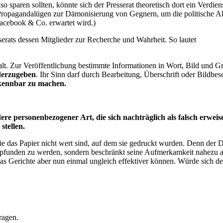
sparen sollten, könnte sich der Presserat theoretisch dort ein Verdien
ropagandalügen zur Dämonisierung von Gegnern, um die politische Akz
Facebook & Co. erwartet wird.)
erats dessen Mitglieder zur Recherche und Wahrheit. So lautet
gfalt. Zur Veröffentlichung bestimmte Informationen in Wort, Bild und 
derzugeben
. Ihr Sinn darf durch Bearbeitung, Überschrift oder Bildbes
kennbar zu machen.
ere personenbezogener Art, die sich nachträglich
als falsch erweis
stellen
.
ie das Papier nicht wert sind, auf dem sie gedruckt wurden. Denn der De
funden zu werden, sondern beschränkt seine Aufmerkamkeit nahezu auf
as Gerichte aber nun einmal ungleich effektiver können. Würde sich d
ragen.