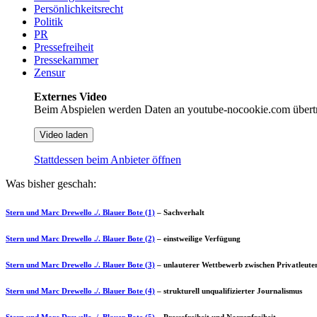
Persönlichkeitsrecht
Politik
PR
Pressefreiheit
Pressekammer
Zensur
Externes Video
Beim Abspielen werden Daten an youtube-nocookie.com übert
Video laden
Stattdessen beim Anbieter öffnen
Was bisher geschah:
Stern und Marc Drewello ./. Blauer Bote (1)
– Sachverhalt
Stern und Marc Drewello ./. Blauer Bote (2)
– einstweilige Verfügung
Stern und Marc Drewello ./. Blauer Bote (3)
– unlauterer Wettbewerb zwischen Privatleute
Stern und Marc Drewello ./. Blauer Bote (4)
– strukturell unqualifizierter Journalismus
Stern und Marc Drewello ./. Blauer Bote (5)
– Pressefreiheit und Narrenfreiheit