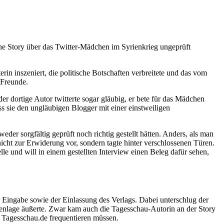
he Story über das Twitter-Mädchen im Syrienkrieg ungeprüft
rin inszeniert, die politische Botschaften verbreitete und das vom
 Freunde.
r dortige Autor twitterte sogar gläubig, er bete für das Mädchen
ss sie den ungläubigen Blogger mit einer einstweiligen
eder sorgfältig geprüft noch richtig gestellt hätten. Anders, als man
cht zur Erwiderung vor, sondern tagte hinter verschlossenen Türen.
le und will in einem gestellten Interview einen Beleg dafür sehen,
r Eingabe sowie der Einlassung des Verlags. Dabei unterschlug der
lenlage äußerte. Zwar kam auch die Tagesschau-Autorin an der Story
ur Tagesschau.de frequentieren müssen.