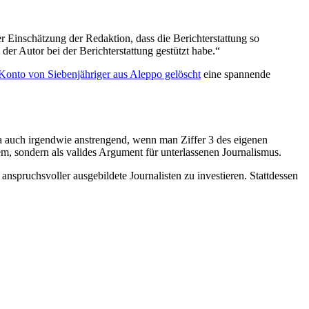
er Einschätzung der Redaktion, dass die Berichterstattung so
h der Autor bei der Berichterstattung gestützt habe.“
Konto von Siebenjähriger aus Aleppo gelöscht
eine spannende
a auch irgendwie anstrengend, wenn man Ziffer 3 des eigenen
em, sondern als valides Argument für unterlassenen Journalismus.
nspruchsvoller ausgebildete Journalisten zu investieren. Stattdessen