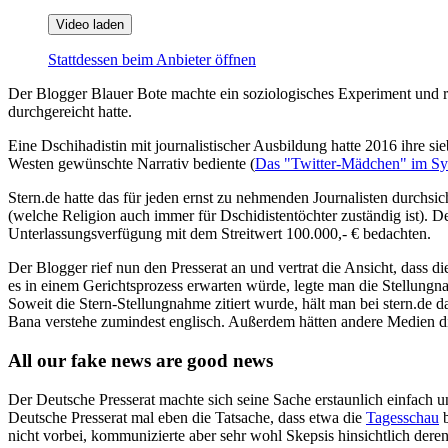
Video laden
Stattdessen beim Anbieter öffnen
Der Blogger Blauer Bote machte ein soziologisches Experiment und r
durchgereicht hatte.
Eine Dschihadistin mit journalistischer Ausbildung hatte 2016 ihre si
Westen gewünschte Narrativ bediente (
Das "Twitter-Mädchen" im Sy
Stern.de hatte das für jeden ernst zu nehmenden Journalisten durchsi
(welche Religion auch immer für Dschidistentöchter zuständig ist). De
Unterlassungsverfügung mit dem Streitwert 100.000,- € bedachten.
Der Blogger rief nun den Presserat an und vertrat die Ansicht, dass di
es in einem Gerichtsprozess erwarten würde, legte man die Stellungn
Soweit die Stern-Stellungnahme zitiert wurde, hält man bei stern.de d
Bana verstehe zumindest englisch. Außerdem hätten andere Medien di
All our fake news are good news
Der Deutsche Presserat machte sich seine Sache erstaunlich einfach u
Deutsche Presserat mal eben die Tatsache, dass etwa die
Tagessc
hau
b
nicht vorbei, kommunizierte aber sehr wohl Skepsis hinsichtlich deren