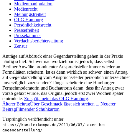
Medienmanipulation
Medienrecht
Meinungsfreiheit
OLG Hamburg
Persönlichkeitsrecht
Pressefreiheit
Pressekammer
Verdachtsberichterstattung
Zensur
Anträge auf Abdruck einer Gegendarstellung gehen in der Praxis
häufig schief. Schwer nachvollziehbar ist jedoch, dass selbst
Berliner Anwälte prominenter Anspruchsteller immer wieder an
Formalitäten scheitern. Ist es denn wirklich so schwer, einen Antrag
auf Gegendarstellung vom Anspruchssteller persönlich unterzeichnet
unverzüglich zuzusenden? Jüngst scheiterte eine Hamburger
Fernsehmoderatorin und Buchautorin daran, dass ihr Antrag zwar
vorab gefaxt wurde, das Original jedoch erst zwei Wochen später
eintrudelte.
Zu spät, meint das OLG Hamburg
.
Älterer Beitrag
Über Geschmack lässt sich streiten ...
Neuerer
Beitrag
Filmender Schuhkarton
Ursprünglich veröffentlicht unter
https://kanzleikompa.de/2011/06/07/faxen-bei-
gegendarstellung/