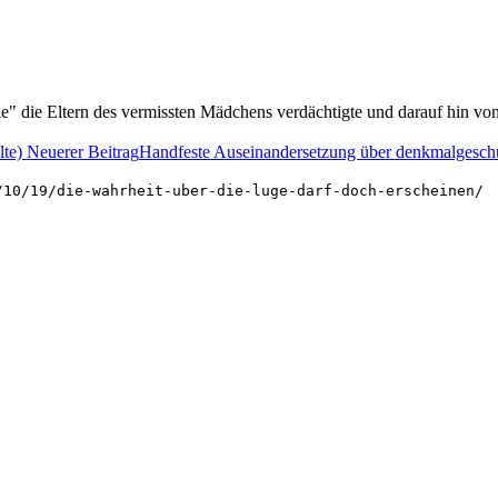
ie" die Eltern des vermissten Mädchens verdächtigte und darauf hin v
lte)
Neuerer Beitrag
Handfeste Auseinandersetzung über denkmalgesch
/10/19/die-wahrheit-uber-die-luge-darf-doch-erscheinen/