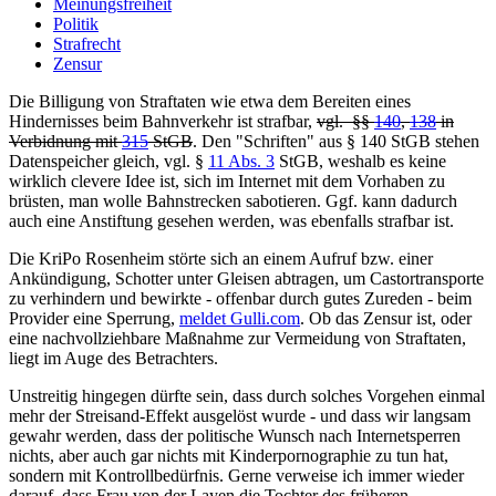
Meinungsfreiheit
Politik
Strafrecht
Zensur
Die Billigung von Straftaten wie etwa dem Bereiten eines
Hindernisses beim Bahnverkehr ist strafbar,
vgl. §§
140
,
138
in
Verbidnung mit
315
StGB
. Den "Schriften" aus § 140 StGB stehen
Datenspeicher gleich, vgl. §
11 Abs. 3
StGB, weshalb es keine
wirklich clevere Idee ist, sich im Internet mit dem Vorhaben zu
brüsten, man wolle Bahnstrecken sabotieren. Ggf. kann dadurch
auch eine Anstiftung gesehen werden, was ebenfalls strafbar ist.
Die KriPo Rosenheim störte sich an einem Aufruf bzw. einer
Ankündigung, Schotter unter Gleisen abtragen, um Castortransporte
zu verhindern und bewirkte - offenbar durch gutes Zureden - beim
Provider eine Sperrung,
meldet Gulli.com
. Ob das Zensur ist, oder
eine nachvollziehbare Maßnahme zur Vermeidung von Straftaten,
liegt im Auge des Betrachters.
Unstreitig hingegen dürfte sein, dass durch solches Vorgehen einmal
mehr der Streisand-Effekt ausgelöst wurde - und dass wir langsam
gewahr werden, dass der politische Wunsch nach Internetsperren
nichts, aber auch gar nichts mit Kinderpornographie zu tun hat,
sondern mit Kontrollbedürfnis. Gerne verweise ich immer wieder
darauf, dass Frau von der Layen die Tochter des früheren