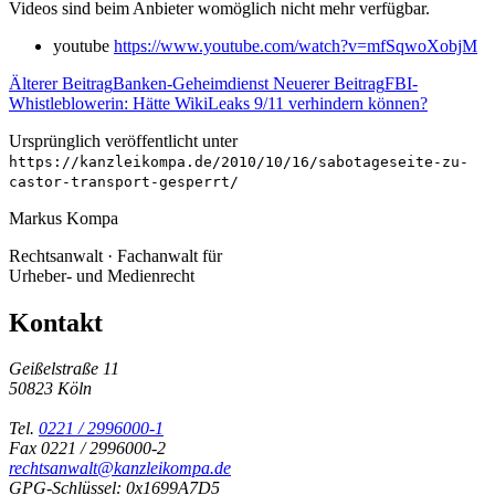
Videos sind beim Anbieter womöglich nicht mehr verfügbar.
youtube
https://www.youtube.com/watch?v=mfSqwoXobjM
Älterer Beitrag
Banken-Geheimdienst
Neuerer Beitrag
FBI-
Whistleblowerin: Hätte WikiLeaks 9/11 verhindern können?
Ursprünglich veröffentlicht unter
https://kanzleikompa.de/2010/10/16/sabotageseite-zu-
castor-transport-gesperrt/
Markus Kompa
Rechtsanwalt · Fachanwalt für
Urheber- und Medienrecht
Kontakt
Geißelstraße 11
50823 Köln
Tel.
0221 / 2996000-1
Fax 0221 / 2996000-2
rechtsanwalt@kanzleikompa.de
GPG-Schlüssel: 0x1699A7D5