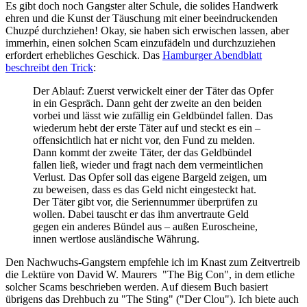
Es gibt doch noch Gangster alter Schule, die solides Handwerk
ehren und die Kunst der Täuschung mit einer beeindruckenden
Chuzpé durchziehen! Okay, sie haben sich erwischen lassen, aber
immerhin, einen solchen Scam einzufädeln und durchzuziehen
erfordert erhebliches Geschick. Das
Hamburger Abendblatt
beschreibt den Trick
:
Der Ablauf: Zuerst verwickelt einer der Täter das Opfer
in ein Gespräch. Dann geht der zweite an den beiden
vorbei und lässt wie zufällig ein Geldbündel fallen. Das
wiederum hebt der erste Täter auf und steckt es ein –
offensichtlich hat er nicht vor, den Fund zu melden.
Dann kommt der zweite Täter, der das Geldbündel
fallen ließ, wieder und fragt nach dem vermeintlichen
Verlust. Das Opfer soll das eigene Bargeld zeigen, um
zu beweisen, dass es das Geld nicht eingesteckt hat.
Der Täter gibt vor, die Seriennummer überprüfen zu
wollen. Dabei tauscht er das ihm anvertraute Geld
gegen ein anderes Bündel aus – außen Euroscheine,
innen wertlose ausländische Währung.
Den Nachwuchs-Gangstern empfehle ich im Knast zum Zeitvertreib
die Lektüre von David W. Maurers "The Big Con", in dem etliche
solcher Scams beschrieben werden. Auf diesem Buch basiert
übrigens das Drehbuch zu "The Sting" ("Der Clou"). Ich biete auch