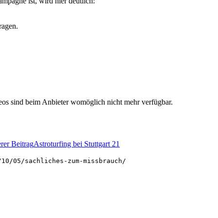
ampagne ist, wird hier deutlich:
ragen.
deos sind beim Anbieter womöglich nicht mehr verfügbar.
rer Beitrag
Astroturfing bei Stuttgart 21
/10/05/sachliches-zum-missbrauch/