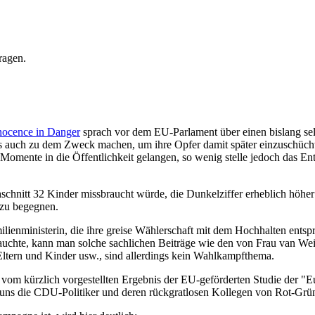
ragen.
nocence in Danger
sprach vor dem EU-Parlament über einen bislang sel
os auch zu dem Zweck machen, um ihre Opfer damit später einzuschüchte
en Momente in die Öffentlichkeit gelangen, so wenig stelle jedoch das E
schnitt 32 Kinder missbraucht würde, die Dunkelziffer erheblich höhe
 zu begegnen.
ienministerin, die ihre greise Wählerschaft mit dem Hochhalten entsp
brauchte, kann man solche sachlichen Beiträge wie den von Frau van W
ltern und Kinder usw., sind allerdings kein Wahlkampfthema.
 vom kürzlich vorgestellten Ergebnis der EU-geförderten Studie der "E
s uns die CDU-Politiker und deren rückgratlosen Kollegen von Rot-Grü