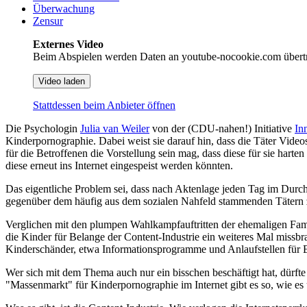
Überwachung
Zensur
Externes Video
Beim Abspielen werden Daten an youtube-nocookie.com übert
Video laden
Stattdessen beim Anbieter öffnen
Die Psychologin
Julia van Weiler
von der (CDU-nahen!) Initiative
In
Kinderpornographie. Dabei weist sie darauf hin, dass die Täter Vide
für die Betroffenen die Vorstellung sein mag, dass diese für sie hart
diese erneut ins Internet eingespeist werden könnten.
Das eigentliche Problem sei, dass nach Aktenlage jeden Tag im Durch
gegenüber dem häufig aus dem sozialen Nahfeld stammenden Tätern
Verglichen mit den plumpen Wahlkampfauftritten der ehemaligen Famil
die Kinder für Belange der Content-Industrie ein weiteres Mal miss
Kinderschänder, etwa Informationsprogramme und Anlaufstellen für E
Wer sich mit dem Thema auch nur ein bisschen beschäftigt hat, dürfte
"Massenmarkt" für Kinderpornographie im Internet gibt es so, wie e