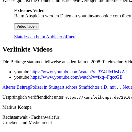
Was es gibt, ist die Content-Industrie. Wie verlogen die Internetsperrk
Externes Video
Beim Abspielen werden Daten an youtube-nocookie.com übert
Video laden
Stattdessen beim Anbieter öffnen
Verlinkte Videos
Die Beiträge stammen teilweise aus den Jahren 2008 ff.; einzelne Vi
youtube
https://www.youtube.com/watch?v=3Z4UMJe4xAI
youtube
https://www.youtube.com/watch?v=fxq--FqccGE
Älterer Beitrag
Polizei in Stuttgart schoss Strafrichter a.D. mit …
Neue
Ursprünglich veröffentlicht unter
https://kanzleikompa.de/2010
Markus Kompa
Rechtsanwalt · Fachanwalt für
Urheber- und Medienrecht