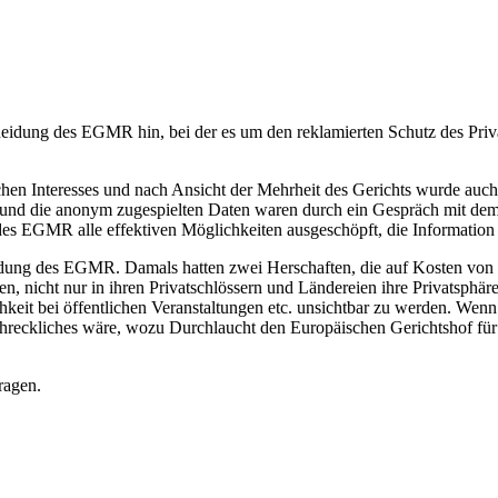
cheidung des EGMR hin, bei der es um den reklamierten Schutz des Priv
hen Interesses und nach Ansicht der Mehrheit des Gerichts wurde auch d
nd die anonym zugespielten Daten waren durch ein Gespräch mit dem 
des EGMR alle effektiven Möglichkeiten ausgeschöpft, die Information z
heidung des EGMR. Damals hatten zwei Herschaften, die auf Kosten vo
ten, nicht nur in ihren Privatschlössern und Ländereien ihre Privatsphär
keit bei öffentlichen Veranstaltungen etc. unsichtbar zu werden. Wenn
 schreckliches wäre, wozu Durchlaucht den Europäischen Gerichtshof 
ragen.