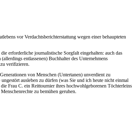
atlebens vor Verdachtsberichterstattung wegen einer behaupteten
ie erforderliche journalistische Sorgfalt eingehalten: auch das
(allerdings entlassenen) Buchhalter des Unternehmens
u verifizieren.
n Generationen von Menschen (Untertanen) unverdient zu
e ungestört ausleben zu dürfen (was Sie und ich heute nicht einmal
 die Frau C. ein Reittournier ihres hochwohlgeborenen Töchterleins
für Menschenrechte zu bemühen geruhen.