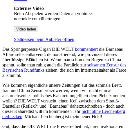
Externes Video
Beim Abspielen werden Daten an youtube-
nocookie.com übertragen.
Video laden
Stattdessen beim Anbieter öffnen
Das Springerpresse-Organ DIE WELT
kommentiert
die Barnabas-
Affäre selbstentlarvend, demonstrierend, wie provinziell dieses
überflüssige Blättchen ist. Wenn man schon den Bogen zu China
spannt, sollte man ruhig auch die Parallele zur
seltsamen Zensur des
Bayrischen Rundfunks
ziehen, die sich im Internetzeitalter als Farce
ausnimmt.
Wie kommen eigentliche unsere Zeitungen auf das schmale Brett,
Iran und China Zensur vorzuwerfen, wenn wir nicht einmal
anspruchsvolles politisches Kabarett ungefiltert dem Plebs zumuten
wollen? DIE WELT versucht, einen Keil zwischen dem Strauß-
Darsteller (Reflex?) und "Barnabas" daherzuschreiben - doch auch
dieser Kabarettist will im kommenden Jahr
nicht ohne Lerchenberg
derblecken
. Michael Lerchenberg ist mein neuer Held!
Gut, dass die DIE WELT die Pressefreiheit hat, ihren reaktionären