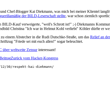
und Chef-Blogger Kai Diekmann, was mich bei meiner Klientel langfri
guerillamäßig der BILD-Leserschaft stellte
, war schon ziemlich sportli
 den BILD-Kauf verweigerte, "weil's Schrott ist!" ;-) Diekmanns Komm
ndbild Christina "Ich war in Helmut Kohl verliebt" Köhler dürfte er w
zu einem Abstecher in die Rudi Dutschke-Straße, um das
Relief an de
iftzug "Friede sei mit euch allen!" sogar beleuchtet.
 über weltweite Zensur
interessant!
Beitrag
Zurück vom Hacker-Kongress
/12/30/respekt-kai-diekmann/