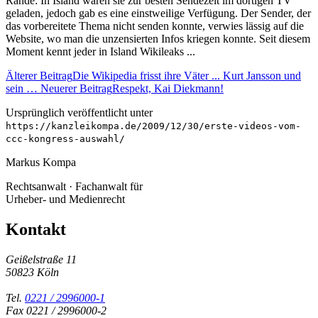
Rande: In Island waren sie zur besten Sendezeit im dortigen TV
geladen, jedoch gab es eine einstweilige Verfügung. Der Sender, der
das vorbereitete Thema nicht senden konnte, verwies lässig auf die
Website, wo man die unzensierten Infos kriegen konnte. Seit diesem
Moment kennt jeder in Island Wikileaks ...
Älterer Beitrag
Die Wikipedia frisst ihre Väter ... Kurt Jansson und
sein …
Neuerer Beitrag
Respekt, Kai Diekmann!
Ursprünglich veröffentlicht unter
https://kanzleikompa.de/2009/12/30/erste-videos-vom-
ccc-kongress-auswahl/
Markus Kompa
Rechtsanwalt · Fachanwalt für
Urheber- und Medienrecht
Kontakt
Geißelstraße 11
50823 Köln
Tel.
0221 / 2996000-1
Fax 0221 / 2996000-2