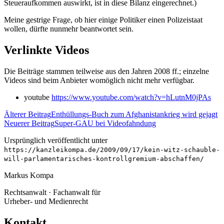
Steueraufkommen auswirkt, ist in diese Bilanz eingerechnet.)
Meine gestrige Frage, ob hier einige Politiker einen Polizeistaat
wollen, dürfte nunmehr beantwortet sein.
Verlinkte Videos
Die Beiträge stammen teilweise aus den Jahren 2008 ff.; einzelne
Videos sind beim Anbieter womöglich nicht mehr verfügbar.
youtube
https://www.youtube.com/watch?v=hLutnM0jPAs
Älterer Beitrag
Enthüllungs-Buch zum Afghanistankrieg wird gejagt
Neuerer Beitrag
Super-GAU bei Videofahndung
Ursprünglich veröffentlicht unter
https://kanzleikompa.de/2009/09/17/kein-witz-schauble-
will-parlamentarisches-kontrollgremium-abschaffen/
Markus Kompa
Rechtsanwalt · Fachanwalt für
Urheber- und Medienrecht
Kontakt