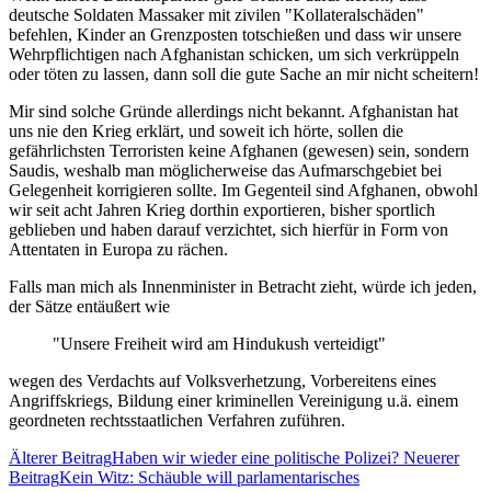
deutsche Soldaten Massaker mit zivilen "Kollateralschäden"
befehlen, Kinder an Grenzposten totschießen und dass wir unsere
Wehrpflichtigen nach Afghanistan schicken, um sich verkrüppeln
oder töten zu lassen, dann soll die gute Sache an mir nicht scheitern!
Mir sind solche Gründe allerdings nicht bekannt. Afghanistan hat
uns nie den Krieg erklärt, und soweit ich hörte, sollen die
gefährlichsten Terroristen keine Afghanen (gewesen) sein, sondern
Saudis, weshalb man möglicherweise das Aufmarschgebiet bei
Gelegenheit korrigieren sollte. Im Gegenteil sind Afghanen, obwohl
wir seit acht Jahren Krieg dorthin exportieren, bisher sportlich
geblieben und haben darauf verzichtet, sich hierfür in Form von
Attentaten in Europa zu rächen.
Falls man mich als Innenminister in Betracht zieht, würde ich jeden,
der Sätze entäußert wie
"Unsere Freiheit wird am Hindukush verteidigt"
wegen des Verdachts auf Volksverhetzung, Vorbereitens eines
Angriffskriegs, Bildung einer kriminellen Vereinigung u.ä. einem
geordneten rechtsstaatlichen Verfahren zuführen.
Älterer Beitrag
Haben wir wieder eine politische Polizei?
Neuerer
Beitrag
Kein Witz: Schäuble will parlamentarisches