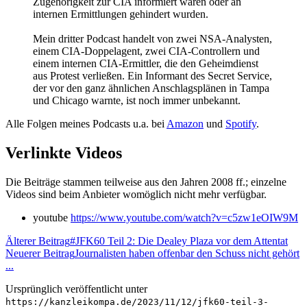
Zugehörigkeit zur CIA informiert waren oder an
internen Ermittlungen gehindert wurden.
Mein dritter Podcast handelt von zwei NSA-Analysten,
einem CIA-Doppelagent, zwei CIA-Controllern und
einem internen CIA-Ermittler, die den Geheimdienst
aus Protest verließen. Ein Informant des Secret Service,
der vor den ganz ähnlichen Anschlagsplänen in Tampa
und Chicago warnte, ist noch immer unbekannt.
Alle Folgen meines Podcasts u.a. bei
Amazon
und
Spotify
.
Verlinkte Videos
Die Beiträge stammen teilweise aus den Jahren 2008 ff.; einzelne
Videos sind beim Anbieter womöglich nicht mehr verfügbar.
youtube
https://www.youtube.com/watch?v=c5zw1eOIW9M
Älterer Beitrag
#JFK60 Teil 2: Die Dealey Plaza vor dem Attentat
Neuerer Beitrag
Journalisten haben offenbar den Schuss nicht gehört
...
Ursprünglich veröffentlicht unter
https://kanzleikompa.de/2023/11/12/jfk60-teil-3-