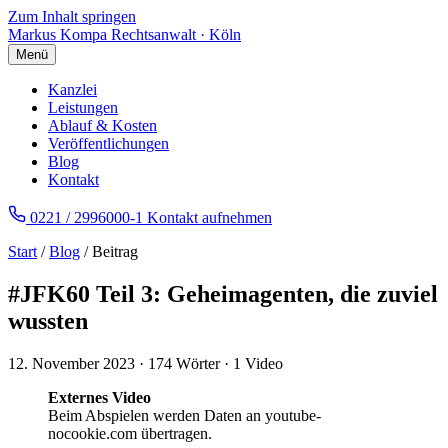
Zum Inhalt springen
Markus Kompa
Rechtsanwalt · Köln
Menü
Kanzlei
Leistungen
Ablauf & Kosten
Veröffentlichungen
Blog
Kontakt
0221 / 2996000-1
Kontakt aufnehmen
Start
/
Blog
/ Beitrag
#JFK60 Teil 3: Geheimagenten, die zuviel
wussten
12. November 2023
·
174 Wörter
·
1 Video
Externes Video
Beim Abspielen werden Daten an youtube-
nocookie.com übertragen.