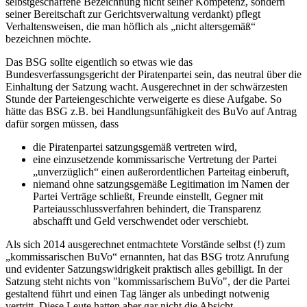
selbstgeschaffene Bezeichnung nicht seiner Kompetenz, sondern
seiner Bereitschaft zur Gerichtsverwaltung verdankt) pflegt
Verhaltensweisen, die man höflich als „nicht altersgemäß“
bezeichnen möchte.
Das BSG sollte eigentlich so etwas wie das
Bundesverfassungsgericht der Piratenpartei sein, das neutral über die
Einhaltung der Satzung wacht. Ausgerechnet in der schwärzesten
Stunde der Parteiengeschichte verweigerte es diese Aufgabe. So
hätte das BSG z.B. bei Handlungsunfähigkeit des BuVo auf Antrag
dafür sorgen müssen, dass
die Piratenpartei satzungsgemäß vertreten wird,
eine einzusetzende kommissarische Vertretung der Partei
„unverzüglich“ einen außerordentlichen Parteitag einberuft,
niemand ohne satzungsgemäße Legitimation im Namen der
Partei Verträge schließt, Freunde einstellt, Gegner mit
Parteiausschlussverfahren behindert, die Transparenz
abschafft und Geld verschwendet oder verschiebt.
Als sich 2014 ausgerechnet entmachtete Vorstände selbst (!) zum
„kommissarischen BuVo“ ernannten, hat das BSG trotz Anrufung
und evidenter Satzungswidrigkeit praktisch alles gebilligt. In der
Satzung steht nichts von "kommissarischem BuVo", der die Partei
gestaltend führt und einen Tag länger als unbedingt notwenig
vertritt. Diese Leute hatten aber gar nicht die Absicht,