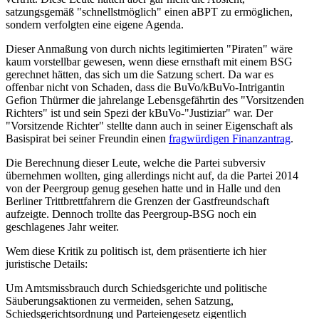
satzungsgemäß "schnellstmöglich" einen aBPT zu ermöglichen,
sondern verfolgten eine eigene Agenda.
Dieser Anmaßung von durch nichts legitimierten "Piraten" wäre
kaum vorstellbar gewesen, wenn diese ernsthaft mit einem BSG
gerechnet hätten, das sich um die Satzung schert. Da war es
offenbar nicht von Schaden, dass die BuVo/kBuVo-Intrigantin
Gefion Thürmer die jahrelange Lebensgefährtin des "Vorsitzenden
Richters" ist und sein Spezi der kBuVo-"Justiziar" war. Der
"Vorsitzende Richter" stellte dann auch in seiner Eigenschaft als
Basispirat bei seiner Freundin einen
fragwürdigen Finanzantrag
.
Die Berechnung dieser Leute, welche die Partei subversiv
übernehmen wollten, ging allerdings nicht auf, da die Partei 2014
von der Peergroup genug gesehen hatte und in Halle und den
Berliner Trittbrettfahrern die Grenzen der Gastfreundschaft
aufzeigte. Dennoch trollte das Peergroup-BSG noch ein
geschlagenes Jahr weiter.
Wem diese Kritik zu politisch ist, dem präsentierte ich hier
juristische Details:
Um Amtsmissbrauch durch Schiedsgerichte und politische
Säuberungsaktionen zu vermeiden, sehen Satzung,
Schiedsgerichtsordnung und Parteiengesetz eigentlich