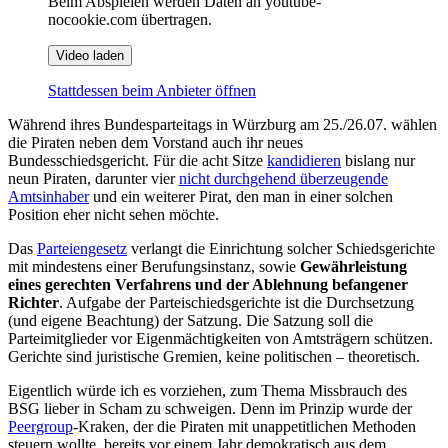
Beim Abspielen werden Daten an youtube-
nocookie.com übertragen.
Video laden
Stattdessen beim Anbieter öffnen
Während ihres Bundesparteitags in Würzburg am 25./26.07. wählen
die Piraten neben dem Vorstand auch ihr neues
Bundesschiedsgericht. Für die acht Sitze
kandidieren
bislang nur
neun Piraten, darunter vier
nicht durchgehend überzeugende
Amtsinhaber
und ein weiterer Pirat, den man in einer solchen
Position eher nicht sehen möchte.
Das
Parteiengesetz
verlangt die Einrichtung solcher Schiedsgerichte
mit mindestens einer Berufungsinstanz, sowie
Gewährleistung
eines gerechten Verfahrens und der Ablehnung befangener
Richter
. Aufgabe der Parteischiedsgerichte ist die Durchsetzung
(und eigene Beachtung) der Satzung. Die Satzung soll die
Parteimitglieder vor Eigenmächtigkeiten von Amtsträgern schützen.
Gerichte sind juristische Gremien, keine politischen – theoretisch.
Eigentlich würde ich es vorziehen, zum Thema Missbrauch des
BSG lieber in Scham zu schweigen. Denn im Prinzip wurde der
Peergroup
-Kraken, der die Piraten mit unappetitlichen Methoden
steuern wollte, bereits vor einem Jahr demokratisch aus dem