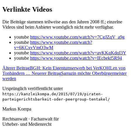
Verlinkte Videos
Die Beiträge stammen teilweise aus den Jahren 2008 ff.; einzelne
Videos sind beim Anbieter womöglich nicht mehr verfügbar.
youtube
https://www.youtube.com/watch?v=7CgJZqV_a9g
youtube
https://www.youtube.com/watch?
v=6KCxvVmO3wM
youtube
https://www.youtube.com/watch?v=avKKqKdqI3Y
youtube
https://www.youtube.com/watch?v=IEcbekf5R94
Älterer Beitrag
BGH: Kein Eigentumserwerb bei VerKOHLen von
Tonbändern …
Neuerer Beitrag
Sarrazin möchte Oberbürgermeister
werden
Ursprünglich veröffentlicht unter
https://kanzleikompa.de/2015/07/19/piraten-
parteigerichtsbarkeit-oder-peergroup-tentakel/
Markus Kompa
Rechtsanwalt · Fachanwalt für
Urheber- und Medienrecht