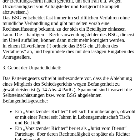
der Berufungsschrift hätten gereicht, um den Fall u.a. wegen
Unzuständigkeit von Antragsteller und Erstgericht komplett
abzuweisen.)
Das BSG entscheidet fast immer im schriftlichen Verfahren ohne
mündliche Verhandlung und gibt nur selten vorab eine
Rechtsauffassung bekannt, zu der sich ein Beteiligter einlassen
kann. Die – häufigen – Rechtsanwendungsfehler des BSG, die erst
im Urteil auffallen, können dann nicht mehr korrigiert werden.
In einem Eilverfahren (!) ordnete das BSG ein „Ruhen des
Verfahrens“ an, und begründete dies mit den lästigen Eingaben des
Antragstellers.
3. Gebot der Unparteilichkeit:
Das Parteiengesetz schreibt insbesondere vor, dass die Ablehnung
eines Mitglieds des Schiedsgerichts wegen Befangenheit zu
gewährleisten ist (§ 14 Abs. 4 PartG). Spannend sind insoweit die
Selbsteinschätzungen bzw. vom BSG abgelehnten
Befangenheitsgesuche:
Ein „Vorsitzender Richter“ hielt sich für unbefangen, obwohl
er mit einer Partei seit Jahren in Lebensgemeinschaft Tisch
und Bett teilt.
Ein „Vorsitzender Richter“ beriet als „Jurist vom Dienst“
Parteitage, über deren Rechtmäßigkeit er später als Richter
befinden soll.