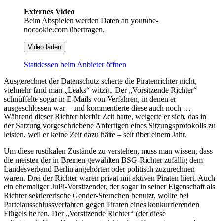
Externes Video
Beim Abspielen werden Daten an youtube-
nocookie.com übertragen.
Video laden
Stattdessen beim Anbieter öffnen
Ausgerechnet der Datenschutz scherte die Piratenrichter nicht,
vielmehr fand man „Leaks“ witzig. Der „Vorsitzende Richter“
schnüffelte sogar in E-Mails von Verfahren, in denen er
ausgeschlossen war – und kommentierte diese auch noch …
Während dieser Richter hierfür Zeit hatte, weigerte er sich, das in
der Satzung vorgeschriebene Anfertigen eines Sitzungsprotokolls zu
leisten, weil er keine Zeit dazu hätte – seit über einem Jahr.
Um diese rustikalen Zustände zu verstehen, muss man wissen, dass
die meisten der in Bremen gewählten BSG-Richter zufällig dem
Landesverband Berlin angehörten oder politisch zuzurechnen
waren. Drei der Richter waren privat mit aktiven Piraten liiert. Auch
ein ehemaliger JuPi-Vorsitzender, der sogar in seiner Eigenschaft als
Richter sektiererische Gender-Sternchen benutzt, wollte bei
Parteiausschlussverfahren gegen Piraten eines konkurrierenden
Flügels helfen. Der „Vorsitzende Richter“ (der diese