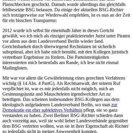
Planschbecken geschickt. Damals wurde allerdings das gleichfalls
fehlbesetzte BSG belassen. Da einige der aktuellen BSG-Richter
sich trotzigerweise zur Wiederwahl empfehlen, ist es nun an der Zeit
für ein bisschen Transparenz:
2012 wurde ich selbst für eineinhalb Jahre in dieses Gericht
gewählt, wo ich mich als einziger praktizierender Jurist unter Piraten
vor allem aus dem Landesverband Berlin wieder fand.
Gerichtsbarkeit durch überwiegend Rechtslaien ist sicherlich
suboptimal, aber ich habe mich bemüht, mit den Kollegen juristisch
vertretbare Ergebnisse zu fördern. Die Parteistreitigkeiten
interessierten mich bestenfalls am Rande, ich lese nicht einmal
Mailinglisten.
Mir war vor allem die Gewährleistung eines gerechten Verfahrens
wichtig (§ 14 Abs. 4 PartG). Als Rechtsanwalt, der seinem Ruf
verpflichtet ist, war es mir jedenfalls nicht möglich, mich an
Gesinnungsjustiz und Mauscheleien irgendwelcher Art zu
beteiligen. Das scheinen insbesondere BSG-Kollegen aus dem
ideologisch aufgeladenen Landesverband Berlin, wo man
zur
Demokratie ein eher subjektives Verhältnis
pflegt, nie so ganz
verstanden zu haben. Zwei Berliner BSG-Richter schieden dann
auch vorzeitig aus, weil sie wohl lieber Landesverbände gegenüber
dem BSG vertreten wollten, was sie in ihrer Eigenschaft als Richter
so jedenfalls nicht in meiner Anwesenheit konnten.