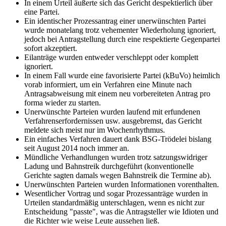
In einem Urteil äußerte sich das Gericht despektierlich über
eine Partei.
Ein identischer Prozessantrag einer unerwünschten Partei
wurde monatelang trotz vehementer Wiederholung ignoriert,
jedoch bei Antragstellung durch eine respektierte Gegenpartei
sofort akzeptiert.
Eilanträge wurden entweder verschleppt oder komplett
ignoriert.
In einem Fall wurde eine favorisierte Partei (kBuVo) heimlich
vorab informiert, um ein Verfahren eine Minute nach
Antragsabweisung mit einem neu vorbereiteten Antrag pro
forma wieder zu starten.
Unerwünschte Parteien wurden laufend mit erfundenen
Verfahrenserfordernissen usw. ausgebremst, das Gericht
meldete sich meist nur im Wochenrhythmus.
Ein einfaches Verfahren dauert dank BSG-Trödelei bislang
seit August 2014 noch immer an.
Mündliche Verhandlungen wurden trotz satzungswidriger
Ladung und Bahnstreik durchgeführt (konventionelle
Gerichte sagten damals wegen Bahnstreik die Termine ab).
Unerwünschten Parteien wurden Informationen vorenthalten.
Wesentlicher Vortrag und sogar Prozessanträge wurden in
Urteilen standardmäßig unterschlagen, wenn es nicht zur
Entscheidung "passte", was die Antragsteller wie Idioten und
die Richter wie weise Leute aussehen ließ.