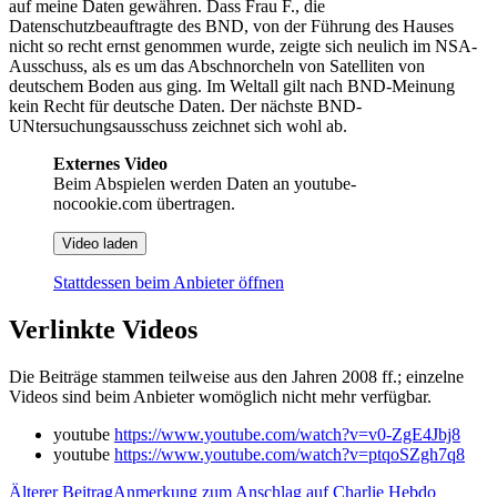
auf meine Daten gewähren. Dass Frau F., die
Datenschutzbeauftragte des BND, von der Führung des Hauses
nicht so recht ernst genommen wurde, zeigte sich neulich im NSA-
Ausschuss, als es um das Abschnorcheln von Satelliten von
deutschem Boden aus ging. Im Weltall gilt nach BND-Meinung
kein Recht für deutsche Daten. Der nächste BND-
UNtersuchungsausschuss zeichnet sich wohl ab.
Externes Video
Beim Abspielen werden Daten an youtube-
nocookie.com übertragen.
Video laden
Stattdessen beim Anbieter öffnen
Verlinkte Videos
Die Beiträge stammen teilweise aus den Jahren 2008 ff.; einzelne
Videos sind beim Anbieter womöglich nicht mehr verfügbar.
youtube
https://www.youtube.com/watch?v=v0-ZgE4Jbj8
youtube
https://www.youtube.com/watch?v=ptqoSZgh7q8
Älterer Beitrag
Anmerkung zum Anschlag auf Charlie Hebdo