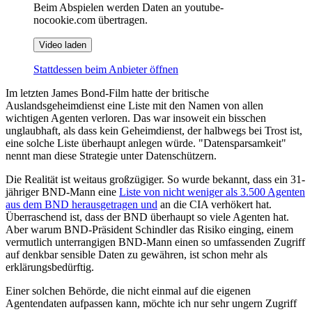
Beim Abspielen werden Daten an youtube-
nocookie.com übertragen.
Video laden
Stattdessen beim Anbieter öffnen
Im letzten James Bond-Film hatte der britische
Auslandsgeheimdienst eine Liste mit den Namen von allen
wichtigen Agenten verloren. Das war insoweit ein bisschen
unglaubhaft, als dass kein Geheimdienst, der halbwegs bei Trost ist,
eine solche Liste überhaupt anlegen würde. "Datensparsamkeit"
nennt man diese Strategie unter Datenschützern.
Die Realität ist weitaus großzügiger. So wurde bekannt, dass ein 31-
jähriger BND-Mann eine
Liste von nicht weniger als 3.500 Agenten
aus dem BND herausgetragen und
an die CIA verhökert hat.
Überraschend ist, dass der BND überhaupt so viele Agenten hat.
Aber warum BND-Präsident Schindler das Risiko einging, einem
vermutlich unterrangigen BND-Mann einen so umfassenden Zugriff
auf denkbar sensible Daten zu gewähren, ist schon mehr als
erklärungsbedürftig.
Einer solchen Behörde, die nicht einmal auf die eigenen
Agentendaten aufpassen kann, möchte ich nur sehr ungern Zugriff