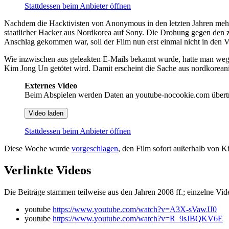
Stattdessen beim Anbieter öffnen
Nachdem die Hacktivisten von Anonymous in den letzten Jahren mehrfa
staatlicher Hacker aus Nordkorea auf Sony. Die Drohung gegen den zu
Anschlag gekommen war, soll der Film nun erst einmal nicht in den V
Wie inzwischen aus geleakten E-Mails bekannt wurde, hatte man w
Kim Jong Un getötet wird. Damit erscheint die Sache aus nordkorean
Externes Video
Beim Abspielen werden Daten an youtube-nocookie.com übert
Video laden
Stattdessen beim Anbieter öffnen
Diese Woche wurde
vorgeschlagen
, den Film sofort außerhalb von Ki
Verlinkte Videos
Die Beiträge stammen teilweise aus den Jahren 2008 ff.; einzelne Vi
youtube
https://www.youtube.com/watch?v=A3X-sVawJJ0
youtube
https://www.youtube.com/watch?v=R_9sJBQKV6E