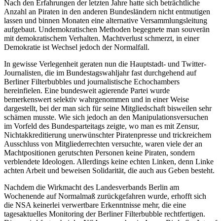
Nach den Erfahrungen der letzten Jahre hatte sich beträchtliche
Anzahl an Piraten in den anderen Bundesländern nicht entmutigen
lassen und binnen Monaten eine alternative Versammlungsleitung
aufgebaut. Undemokratischen Methoden begegnete man souverän
mit demokratischem Verhalten. Machtverlust schmerzt, in einer
Demokratie ist Wechsel jedoch der Normalfall.
In gewisse Verlegenheit geraten nun die Hauptstadt- und Twitter-
Journalisten, die im Bundestagswahljahr fast durchgehend auf
Berliner Filterbubbles und journalistische Echochambers
hereinfielen. Eine bundesweit agierende Partei wurde
bemerkenswert selektiv wahrgenommen und in einer Weise
dargestellt, bei der man sich für seine Mitgliedschaft bisweilen sehr
schämen musste. Wie sich jedoch an den Manipulationsversuchen
im Vorfeld des Bundesparteitags zeigte, wo man es mit Zensur,
Nichtakkreditierung unerwünschter Piratenpresse und trickreichem
Ausschluss von Mitgliederrechten versuchte, waren viele der an
Machtpositionen gerutschten Personen keine Piraten, sondern
verblendete Ideologen. Allerdings keine echten Linken, denn Linke
achten Arbeit und beweisen Solidarität, die auch aus Geben besteht.
Nachdem die Wirkmacht des Landesverbands Berlin am
Wochenende auf Normalmaß zurückgefahren wurde, erhofft sich
die NSA keinerlei verwertbare Erkenntnisse mehr, die eine
tagesaktuelles Monitoring der Berliner Filterbubble rechtfertigen.