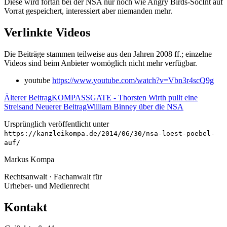
Diese wird fortan bei der NSA nur noch wie Angry Birds-SocInt auf
Vorrat gespeichert, interessiert aber niemanden mehr.
Verlinkte Videos
Die Beiträge stammen teilweise aus den Jahren 2008 ff.; einzelne
Videos sind beim Anbieter womöglich nicht mehr verfügbar.
youtube
https://www.youtube.com/watch?v=Vbn3r4scQ9g
Älterer Beitrag
KOMPASSGATE - Thorsten Wirth pullt eine
Streisand
Neuerer Beitrag
William Binney über die NSA
Ursprünglich veröffentlicht unter
https://kanzleikompa.de/2014/06/30/nsa-loest-poebel-
auf/
Markus Kompa
Rechtsanwalt · Fachanwalt für
Urheber- und Medienrecht
Kontakt