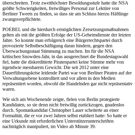
überschreiten. Trotz zweithöchster Besoldungsstufe hatte die NSA
größte Schwierigkeiten, freiwilliges Personal zur Lektüre von
Berliner Tweets zu finden, so dass sie am Schluss hierzu Häftlinge
zwangsverpflichtete.
POEBEL und die hierdurch ermöglichten Zersetzungsmaßnahmen
gelten als mit die größten Erfolge der US-Geheimdienste der letzten
Jahre. So konnte man erfolgreich eine Bürgerrechtspartei durch
provozierte Selbstbeschäftigung daran hindern, gegen den
Überwachungsstaat Stimmung zu machen. Im für die NSA
kritischen Snowden-Jahr, in das ausgerechnet die Bundestagswahl
fiel, hatte die diskreditierte Piratenpartei keine Stimme mehr von
irgendwie messbarem Gewicht. Die seit 2012 unter eine
Dauerführungskrise leidende Partei war von Berliner Piraten auf der
Verwaltungsebene kontrolliert und vor allem in den Medien
repräsentiert worden, obwohl die Handelnden gar nicht repräsentativ
waren.
Wie sich am Wochenende zeigte, fielen von Berlin protegierte
Kandidaten, so sie denn nicht freiwillig zurückzogen, gnadenlos
durch. Spontankandidat Christopher Lauer scheiterte an einer
Formalität, die er vor zwei Jahren selbst etabliert hatte: So hatte er
eine Urkunde mit erforderlichen Unterstützerunterschriften
nachträglich manipuliert, im Video ab Minute 39.