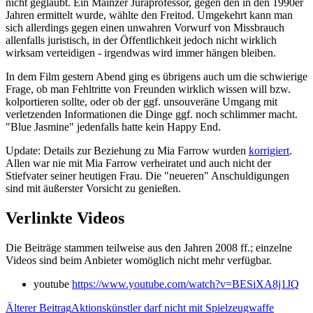
nicht geglaubt. Ein Mainzer Juraprofessor, gegen den in den 1990er
Jahren ermittelt wurde, wählte den Freitod. Umgekehrt kann man
sich allerdings gegen einen unwahren Vorwurf von Missbrauch
allenfalls juristisch, in der Öffentlichkeit jedoch nicht wirklich
wirksam verteidigen - irgendwas wird immer hängen bleiben.
In dem Film gestern Abend ging es übrigens auch um die schwierige
Frage, ob man Fehltritte von Freunden wirklich wissen will bzw.
kolportieren sollte, oder ob der ggf. unsouveräne Umgang mit
verletzenden Informationen die Dinge ggf. noch schlimmer macht.
"Blue Jasmine" jedenfalls hatte kein Happy End.
Update: Details zur Beziehung zu Mia Farrow wurden
korrigiert
.
Allen war nie mit Mia Farrow verheiratet und auch nicht der
Stiefvater seiner heutigen Frau. Die "neueren" Anschuldigungen
sind mit äußerster Vorsicht zu genießen.
Verlinkte Videos
Die Beiträge stammen teilweise aus den Jahren 2008 ff.; einzelne
Videos sind beim Anbieter womöglich nicht mehr verfügbar.
youtube
https://www.youtube.com/watch?v=BESiXA8j1JQ
Älterer Beitrag
Aktionskünstler darf nicht mit Spielzeugwaffe