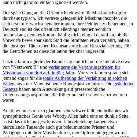
kann nicht ganz so einfach ignoriert werden.
Der späte Gang an die Öffentlichkeit wäre für Missbrauchsopfer
durchaus typisch. Ich vertrete gelegentlich Missbrauchsopfer, die
sich erst im Erwachsenenalter trauten, ihre Peiniger zu benennen. In
Deutschland ist das öffentlich allerdings medienrechtlich
hochriskant, denn es kommt häufig nicht einmal darauf an, ob die
Vorwürfe beweisbar sind: Sind die Straftaten etwa verjährt, haben
die einstigen Täter einen Rechtsanspruch auf Resozialisierung. Für
die Betroffenen ist diese Situation denkbar ungerecht.
Letztes Jahr reagierte der Bundestag endlich auf die Initiative etwa
von "Netzwerk B" und
verlängerte die Verjährungsfristen für
Missbrauch von drei auf dreißig Jahre
. Vor vier Jahren sprach sich
jemand sogar für die
totale Aufhebung der Verjährung in solchen
Fällen
aus - der Mann ist heute Bundesjustizminister. Die
geänderten
Gesetze
haben auch Auswirkung auf presserechtliche
Unterlassungsansprüche, die früher nur sehr schwer abzuwehren
waren.
Auch, wenn es mir zu glauben sehr schwer fällt, ein brillantes wie
symapthisches Genie wie Woody Allen habe eine so dunkle Seite,
so ist das nicht ausgeschlossen. Jahrzehntelang kamen etwa
hierzulande Tausende auch gut beleumundete Priester und
Pädagogen mit ihrer Masche durch, den Opfern hingegen wurde