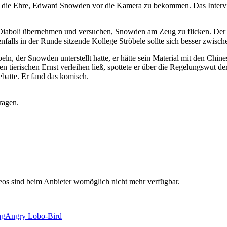
atte die Ehre, Edward Snowden vor die Kamera zu bekommen. Das Inter
iaboli übernehmen und versuchen, Snowden am Zeug zu flicken. Der sol
alls in der Runde sitzende Kollege Ströbele sollte sich besser zwischen
, der Snowden unterstellt hatte, er hätte sein Material mit den Chine
 tierischen Ernst verleihen ließ, spottete er über die Regelungswut 
ebatte. Er fand das komisch.
ragen.
deos sind beim Anbieter womöglich nicht mehr verfügbar.
ag
Angry Lobo-Bird