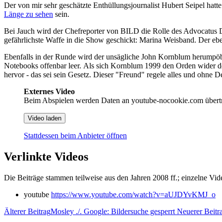
Der von mir sehr geschätzte Enthüllungsjournalist Hubert Seipel h
Länge zu sehen
sein.
Bei Jauch wird der Chefreporter von BILD die Rolle des Advocatus D
gefährlichste Waffe in die Show geschickt: Marina Weisband. Der ebenf
Ebenfalls in der Runde wird der unsägliche John Kornblum herumpöbeln
Notebooks offenbar leer. Als sich Kornblum 1999 den Orden wider den
hervor - das sei sein Gesetz. Dieser "Freund" regele alles und ohne D
Externes Video
Beim Abspielen werden Daten an youtube-nocookie.com übert
Video laden
Stattdessen beim Anbieter öffnen
Verlinkte Videos
Die Beiträge stammen teilweise aus den Jahren 2008 ff.; einzelne Vi
youtube
https://www.youtube.com/watch?v=aUJDYvKMJ_o
Älterer Beitrag
Mosley ./. Google: Bildersuche gesperrt
Neuerer Beitr