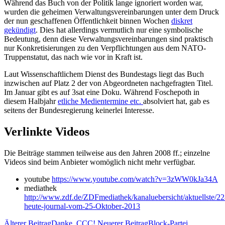
Während das Buch von der Politik lange ignoriert worden war,
wurden die geheimen Verwaltungsvereinbarungen unter dem Druck
der nun geschaffenen Öffentlichkeit binnen Wochen
diskret
gekündigt
. Dies hat allerdings vermutlich nur eine symbolische
Bedeutung, denn diese Verwaltungsvereinbarungen sind praktisch
nur Konkretisierungen zu den Verpflichtungen aus dem NATO-
Truppenstatut, das nach wie vor in Kraft ist.
Laut Wissenschaftlichem Dienst des Bundestags liegt das Buch
inzwischen auf Platz 2 der von Abgeordneten nachgefragten Titel.
Im Januar gibt es auf 3sat eine Doku. Während Foschepoth in
diesem Halbjahr
etliche Medientermine etc.
absolviert hat, gab es
seitens der Bundesregierung keinerlei Interesse.
Verlinkte Videos
Die Beiträge stammen teilweise aus den Jahren 2008 ff.; einzelne
Videos sind beim Anbieter womöglich nicht mehr verfügbar.
youtube
https://www.youtube.com/watch?v=3zWW0kJa34A
mediathek
http://www.zdf.de/ZDFmediathek/kanaluebersicht/aktuellste/2
heute-journal-vom-25-Oktober-2013
Älterer Beitrag
Danke, CCC!
Neuerer Beitrag
Block-Partei