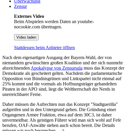
Überwachung
Zensur
Externes Video
Beim Abspielen werden Daten an youtube-
nocookie.com übertragen.
Video laden
Stattdessen beim Anbieter öffnen
Nach dem eigenartigen Ausgang der Bayern-Wahl, der von
niemandem gewünschten großen Koalition und der sich nunmehr
abzeichnenden
Apokalypse von Zensursula
muss das Konzept der
Demokratie als gescheitert gelten. Nachdem die parlamentarische
Opposition von Bündnisgrünen und Linkspartei nicht einmal auf
25% kommt und die vormals als Hoffnungsträger gehandelten
Piraten in der APO sind, liegt die Weltherrschaft der Nerds in
unerreichbarer Ferne.
Daher müssen die Aufrechten nun das Konzept "Stadtguerilla"
aufgreifen und in den Untergrund gehen. Die Gründung einer
Organgenen Armee Fraktion, etwa auf dem 30C3, ist daher
unvermeidbar. Als geistigen Führer wird man sich wohl auf Fefe
berufen, OAF-Anwälte stehen auch schon bereit. Die Details
müssen wir noch besprechen ... ;)