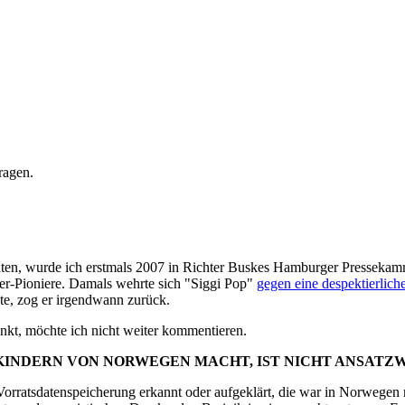
ragen.
raten, wurde ich erstmals 2007 in Richter Buskes Hamburger Presseka
gger-Pioniere. Damals wehrte sich "Siggi Pop"
gegen eine despektierliche
te, zog er irgendwann zurück.
nkt, möchte ich nicht weiter kommentieren.
KINDERN VON NORWEGEN MACHT, IST NICHT ANSATZ
Vorratsdatenspeicherung erkannt oder aufgeklärt, die war in Norwegen