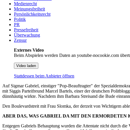
Medienrecht
Meinungsfreiheit
Persönlichkeitsrecht
Politik
PR
Pressefreiheit
Überwachung
Zensur
Externes Video
Beim Abspielen werden Daten an youtube-nocookie.com übert
Video laden
Stattdessen beim Anbieter öffnen
Auf Sigmar Gabriel, einstiger "Pop-Beauftragter" der Spezialdemok
mit Siggis Parteifreund Marcel Bartels, einer der deutschen Politblo
dünnhäutig wirkte. Nachdem ihm Barbara Streisand die Bude einrann
Den Boulevardstreit mit Frau Slomka, der derzeit von Wichtigem able
ABER DAS, WAS GABRIEL DA MIT DEN ERMORDETEN 
Entgegen Gabriels Behauptung wurden die Attentate nicht durch die 