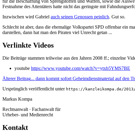
für die Beschaffung von Sprengstoffen und Waffen, sowie die Auswert
Festnahme des Attentäters hatte nicht das geringste mit Fahndungserf
Inzwischen wird Gabriel
auch seinen Genossen peinlich
. Gut so.
Schlecht ist aber, dass die ehemalige Volkspartei SPD offenbar ein 
darstellen, dann hat man den Piraten viel Unrecht getan ...
Verlinkte Videos
Die Beiträge stammen teilweise aus den Jahren 2008 ff.; einzelne Vi
youtube
https://www.youtube.com/watch?v=ytxb5YMS7BE
Älterer Beitrag
... dann kommt sofort Geheimdienstmaterial auf den T
Ursprünglich veröffentlicht unter
https://kanzleikompa.de/2013
Markus Kompa
Rechtsanwalt · Fachanwalt für
Urheber- und Medienrecht
Kontakt