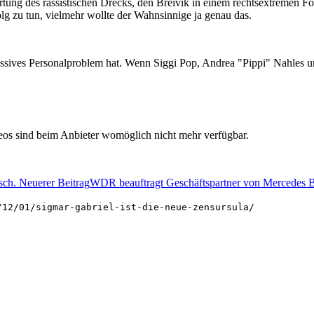
ung des rassistischen Drecks, den Breivik in einem rechtsextremen Fo
olg zu tun, vielmehr wollte der Wahnsinnige ja genau das.
massives Personalproblem hat. Wenn Siggi Pop, Andrea "Pippi" Nahles 
deos sind beim Anbieter womöglich nicht mehr verfügbar.
isch.
Neuerer Beitrag
WDR beauftragt Geschäftspartner von Mercedes 
/12/01/sigmar-gabriel-ist-die-neue-zensursula/