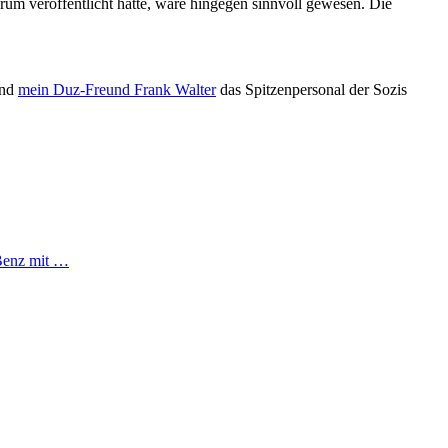
rum veröffentlicht hatte, wäre hingegen sinnvoll gewesen. Die
und
mein Duz-Freund Frank Walter
das Spitzenpersonal der Sozis
Benz mit …