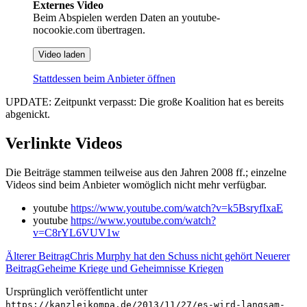
Externes Video
Beim Abspielen werden Daten an youtube-
nocookie.com übertragen.
Video laden
Stattdessen beim Anbieter öffnen
UPDATE: Zeitpunkt verpasst: Die große Koalition hat es bereits
abgenickt.
Verlinkte Videos
Die Beiträge stammen teilweise aus den Jahren 2008 ff.; einzelne
Videos sind beim Anbieter womöglich nicht mehr verfügbar.
youtube
https://www.youtube.com/watch?v=k5BsryfIxaE
youtube
https://www.youtube.com/watch?
v=C8rYL6VUV1w
Älterer Beitrag
Chris Murphy hat den Schuss nicht gehört
Neuerer
Beitrag
Geheime Kriege und Geheimnisse Kriegen
Ursprünglich veröffentlicht unter
https://kanzleikompa.de/2013/11/27/es-wird-langsam-