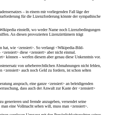
adensersatzes – in einem mir vorliegenden Fall läge der
orarforderung für die Lizenzforderung könnte der sympathische
ie Wikipedia einstellt, wo weder Name noch Lizenzbedingungen
iffen. An diesen provozierten Lizenzirrtümern trägt
 hat, wie <zensiert>. So verlangt <Wikipedia-Bild-
<zensiert> diese <zensiert> aber nicht einmal.
rt> können – werfen diesem aber genau diese Unkenntnis vor.
ostenersatz von urheberrechtlichen Abmahnungen nicht fehlen,
 <zensiert> auch noch Geld zu fordern, ist schon selten
eratung ansprach, eine ganze <zensiert> an beleidigenden
Überraschung, dass auch der Anwalt zur Kaste der <zensiert>
n zu generieren und fremde anzugeben, versendet seine
nn man eine Vollmacht sehen will, muss man <zensiert>.
einen sorglosen Umgang mit den Persönlichkeitsrechten seines