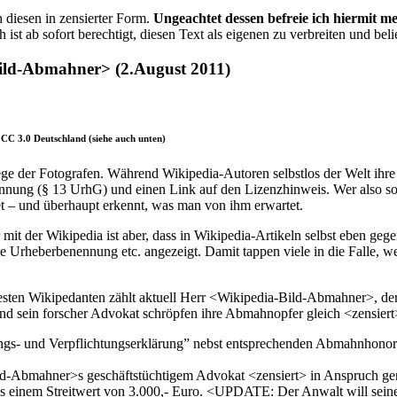
 diesen in zensierter Form.
Ungeachtet dessen befreie ich hiermit m
ist ab sofort berechtigt, diesen Text als eigenen zu verbreiten und be
ld-Abmahner> (2.August 2011)
 CC 3.0 Deutschland (siehe auch unten)
iege der Fotografen. Während Wikipedia-Autoren selbstlos der Welt ihr
nnung (§ 13 UrhG) und einen Link auf den Lizenzhinweis. Wer also sol
et – und überhaupt erkennt, was man von ihm erwartet.
er mit der Wikipedia ist aber, dass in Wikipedia-Artikeln selbst eben
e Urheberbenennung etc. angezeigt. Damit tappen viele in die Falle, w
esten Wikipedanten zählt aktuell Herr <Wikipedia-Bild-Abmahner>, der
 sein forscher Advokat schröpfen ihre Abmahnopfer gleich <zensiert
gs- und Verpflichtungserklärung” nebst entsprechenden Abmahnhonorar
ld-Abmahner>s geschäftstüchtigem Advokat <zensiert> in Anspruch g
s einem Streitwert von 3.000,- Euro. <UPDATE: Der Anwalt will sein