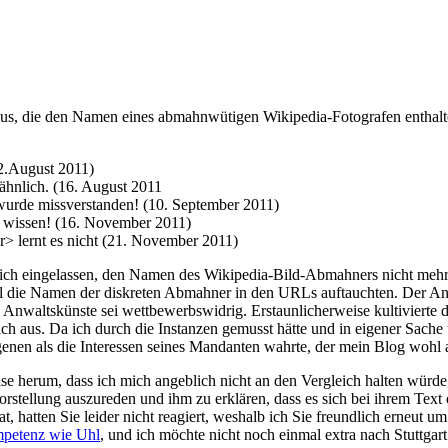
araus, die den Namen eines abmahnwütigen Wikipedia-Fotografen enthalt
.August 2011)
nlich. (16. August 2011
urde missverstanden! (10. September 2011)
 wissen! (16. November 2011)
lernt es nicht (21. November 2011)
leich eingelassen, den Namen des Wikipedia-Bild-Abmahners nicht meh
eil die Namen der diskreten Abmahner in den URLs auftauchten. Der An
 Anwaltskünste sei wettbewerbswidrig. Erstaunlicherweise kultivierte da
ch aus. Da ich durch die Instanzen gemusst hätte und in eigener Sache 
genen als die Interessen seines Mandanten wahrte, der mein Blog wohl a
ise herum, dass ich mich angeblich nicht an den Vergleich halten würde,
tellung auszureden und ihm zu erklären, dass es sich bei ihrem Text o
, hatten Sie leider nicht reagiert, weshalb ich Sie freundlich erneut u
mpetenz wie Uhl
, und ich möchte nicht noch einmal extra nach Stuttgart