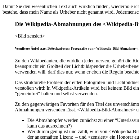
Damit Sie den wesentlichen Text auch wirklich finden, wiederhole ich
bestehe, dass mein Name als Urheber
nicht
genannt wird. Jedermensch 
Die Wikipedia-Abmahnungen des <Wikipedia-Bi
<Bild zensiert>
Vergiftete Äpfel statt Brötchenfotos: Fotografie von <Wikipedia-Bild-Abmahner>,
Zu den Wikipedanten, die wirklich jeden nerven, gehört die R
beansprucht ein Großteil der Lichtbildspender die Urheberbene
verwenden will, darf dies nur, wenn er eben die Regeln beacht
Das strukturelle Problem der eitlen Fotografen und Lichtbildn
verstoßen wird: In Wikipedia-Artikeln wird bei keinem Bild ein
“gemeinfrei” halten und selbst verwenden.
Zu den gegenwärtigen Favoriten für den Titel des unverschämt
Abmahnungen versenden lässt. <Wikipedia-Bild-Abmahner> und
Die Abmahnopfer werden zunächst zu einer “Unterlassun
kann das ausrechnen?)
Wer dumm genug ist und zahlt, wird von <Wikipedia-Bi
der angemaßten Lizenz – und <zensiert> ein Honorar au