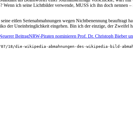
lo? Wenn ich seine Lichtbilder verwende, MUSS ich ihn doch nennen – 
eine eitlen Serienabmahnungen wegen Nichtbenennung beauftragt hat, d
o der Uneinbringlichkeit eingehen. Bin ich der einzige, der Zweifel h
Neuerer Beitrag
NRW-Piraten nominieren Prof. Dr. Christoph Bieber u
/07/18/die-wikipedia-abmahnungen-des-wikipedia-bild-abma