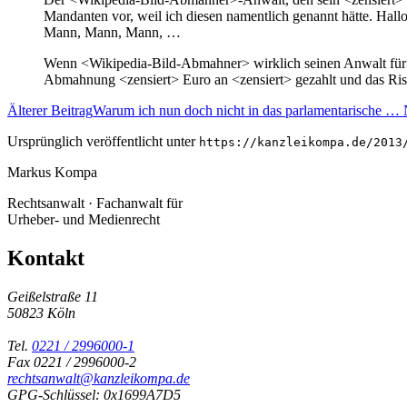
Mandanten vor, weil ich diesen namentlich genannt hätte. Hal
Mann, Mann, Mann, …
Wenn <Wikipedia-Bild-Abmahner> wirklich seinen Anwalt für s
Abmahnung <zensiert> Euro an <zensiert> gezahlt und das Risik
Älterer Beitrag
Warum ich nun doch nicht in das parlamentarische …
Ursprünglich veröffentlicht unter
https://kanzleikompa.de/2013
Markus Kompa
Rechtsanwalt · Fachanwalt für
Urheber- und Medienrecht
Kontakt
Geißelstraße 11
50823 Köln
Tel.
0221 / 2996000-1
Fax 0221 / 2996000-2
rechtsanwalt@kanzleikompa.de
GPG-Schlüssel: 0x1699A7D5