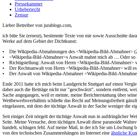
Pressekammer
Urheberrecht
Zensur
Lieber Betreiber von jurablogs.com,
ich bitte Sie (erneut), bestimmte Texte von mir sowie Ausschnitte d
Werke auf dem Gebiet der Dichtkunst:
• Die Wikipedia-Abmahnungen des <Wikipedia-Bild-Abmahner> (2
• <Wikipedia-Bild-Abmahner>s Anwalt mahnt mich ab … Oder so äh
• Richtigstellung: Anwalt von Herrn <Wikipedia-Bild-Abmahner> w
• Der Rechtsanwalt von Herrn <Wikipedia-Bild-Abmahner> will es
• Der Anwalt von Wikipedia-Abmahner <Wikipedia-Bild-Abmahner> 
Ende 2011 hatte ich mich beim Landgericht Stuttgart auf einen Verg
daher auch die Beiträge nicht nur "geschwärzt", sondern entfernt, w
Sache angegangen, weil er meinte, meine Berichterstattung über seine
Wettbewerbsverhältnis schließe das Recht auf Meinungsfreiheit gänzli
eingelassen, mit dem der tüchtige Anwalt in der Sache weniger die ei
Seit einiger Zeit nörgelt der tüchtige Anwalt nun in aufdringlicher We
Seite. Meine Versuche, dem tüchtigen Anwalt diese paranoide Wahnvors
handelt, schlugen fehl. Auf meine Mail, in der ich Sie um Löschung bat
von den technischen Zusammenhängen im Internet eine
ähnliche Ko