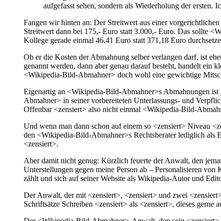
aufgefasst sehen, sondern als Wiederholung der ersten. Ic
Fangen wir hinten an: Der Streitwert aus einer vorgerichtliche
Streitwert dann bei 175,- Euro statt 3.000,- Euro. Das sollte
Kollege gerade einmal 46,41 Euro statt 371,18 Euro durchsetzen
Ob er die Kosten der Abmahnung selber verlangen darf, ist ebe
genannt werden, dann aber genau darauf besteht, handelt ein kl
<Wikipedia-Bild-Abmahner> doch wohl eine gewichtige Mits
Eigenartig an <Wikipedia-Bild-Abmahner>s Abmahnungen ist jed
Abmahner> in seiner vorbereiteten Unterlassungs- und Verpflic
Offenbar <zensiert> also nicht einmal <Wikipedia-Bild-Abmah
Und wenn man dann schon auf einem so <zensiert> Niveau <zens
den <Wikipedia-Bild-Abmahner>s Rechtsberater lediglich als Er
<zensiert>.
Aber damit nicht genug: Kürzlich feuerte der Anwalt, den jema
Unterstellungen gegen meine Person ab – Personalisieren von Kr
zählt und sich auf seiner Website als Wikipedia-Autor und Editor
Der Anwalt, der mit <zensiert>, <zensiert> und zwei <zensiert>
Schriftsätze Schreiben <zensiert> als <zensiert>, dieses gerne
Der <Wikipedia-Bild-Abmahner>-Anwalt, den sein <zensiert> Ma