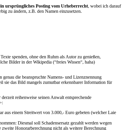
ein ursprüngliches Posting vom Urheberrecht
, wobei ich darauf
liebig zu ändern, z.B. den Namen einzusetzen.
e Texte spenden, ohne den Ruhm als Autor zu genießen,
che Bilder in der Wikipedia (“freies Wissen“, haha)
 gegen genau die beanspruchte Namens- und Lizenznennung
eil sie das Bild mangels zumutbar erkennbarer Information für
 derzeit reihenweise seinen Anwalt entsprechende
>:
 aus einem Streitwert von 3.000,- Euro gebeten (welcher Laie
enommen: Diesmal soll Schadensersatz gezahlt werden wegen
e zweite Honorarberechnung nicht als weitere Berechnung