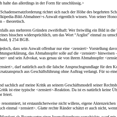
h halte das allerdings in der Form für unschlüssig.>
n Schadensersatzforderung richtet sich nach der Höhe des begehrten Sch
 <Wikipedia-Bild-Abmahner>s Anwalt eigentlich wissen. Von seiner Hon
 – theoretisch.
nfalls aus mehreren Gründen zweifelhaft: Wer freiwillig ein Bild in d
eines bisschen widersprüchlich, um das Wort “Arglist” einmal zu umsch
chuld, § 254 BGB.
och, dass sein Anwalt offenbar nur eine <zensiert> Vorstellung davon
htungserklärung, das Abmahnopfer solle auf die <zensiert> hinweisen – 
ner> und sein Advokat, was genau sie von ihrem Abmahnopfer <zensie
iert>, darf natürlich auch die falsche Anspruchsgrundlage für den K
satzanspruch aus Geschäftsführung ohne Auftrag verlangt. Für so einen
nd sachlich auf meine Kritik an seinem Geschäftsmodell seiner Rechtsb
itik ist eine typische <zensiert>-Reaktion. Da ist es natürlich keine 
 feiert.
 renommiert, ist erstaunlicherweise nicht willens, eigene Aktenzeiche
 auch einmal <zensiert>. Glatte rechte Ränder schätzt er auch nicht, we
ndant als Beantworter einer Journalistenfrage vorschickte, warf mir 