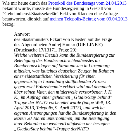
Wie mir heute durch das
Protokoll des Bundestags vom 24.04.2013
bekannt wurde, musste die Bundesregierung in Gestalt von
"Geheimdienst-Staatssekretär" Ecki von Klaeden eine Anfrage
beantworten, die sich auf
meinen Telepolis-Beitrag vom 09.04.2013
bezog:
Antwort
des Staatsministers Eckart von Klaeden auf die Frage
des Abgeordneten Andrej Hunko (DIE LINKE)
(Drucksache 17/13171, Frage 29):
Welche weiteren Details kann die Bundesregierung zur
Beteiligung des Bundesnachrichtendienstes an
Bombenanschlägen auf Strommasten in Luxemburg
mitteilen, was lauteines deutschen Zeugen im Rahmen
einer eidesstattlichen Versicherung für einen
gegenwärtig in Luxemburg stattfindenden Prozess
gegen zwei Polizeibeamte erklärt wird und demnach
über seinen Vater, den mittlerweile verstorbenen J. K.
K., im Auftrag einer geheimen „Gladio/Stay-behind“-
Truppe der NATO vorbereitet wurde (junge Welt, 13.
April 2013, Telepolis, 9. April 2013), und welche
eigenen Anstrengungen hat die Bundesregierung in den
letzten 20 Jahren unternommen, um die Beteiligung
ihrer Behörden an weiterenTätigkeiten der besagten
„Gladio/Stay behind“-Truppe derNATO