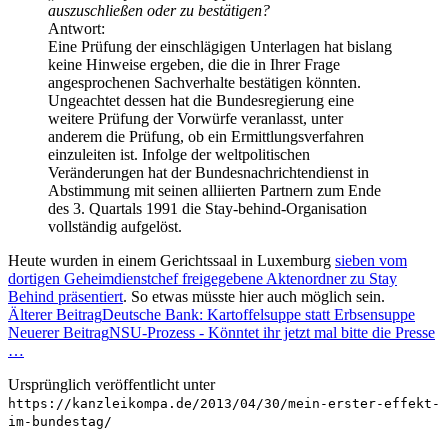
auszuschließen oder zu bestätigen?
Antwort:
Eine Prüfung der einschlägigen Unterlagen hat bislang
keine Hinweise ergeben, die die in Ihrer Frage
angesprochenen Sachverhalte bestätigen könnten.
Ungeachtet dessen hat die Bundesregierung eine
weitere Prüfung der Vorwürfe veranlasst, unter
anderem die Prüfung, ob ein Ermittlungsverfahren
einzuleiten ist. Infolge der weltpolitischen
Veränderungen hat der Bundesnachrichtendienst in
Abstimmung mit seinen alliierten Partnern zum Ende
des 3. Quartals 1991 die Stay-behind-Organisation
vollständig aufgelöst.
Heute wurden in einem Gerichtssaal in Luxemburg
sieben vom
dortigen Geheimdienstchef freigegebene Aktenordner zu Stay
Behind präsentiert
. So etwas müsste hier auch möglich sein.
Älterer Beitrag
Deutsche Bank: Kartoffelsuppe statt Erbsensuppe
Neuerer Beitrag
NSU-Prozess - Könntet ihr jetzt mal bitte die Presse
…
Ursprünglich veröffentlicht unter
https://kanzleikompa.de/2013/04/30/mein-erster-effekt-
im-bundestag/