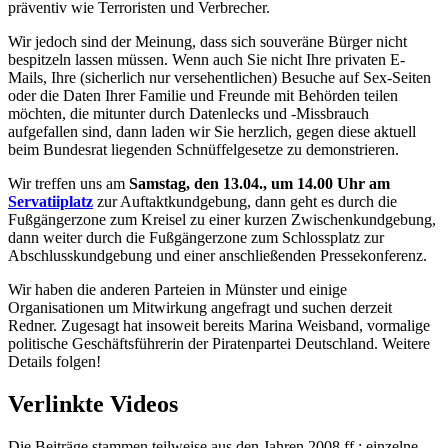
präventiv wie Terroristen und Verbrecher.
Wir jedoch sind der Meinung, dass sich souveräne Bürger nicht
bespitzeln lassen müssen. Wenn auch Sie nicht Ihre privaten E-
Mails, Ihre (sicherlich nur versehentlichen) Besuche auf Sex-Seiten
oder die Daten Ihrer Familie und Freunde mit Behörden teilen
möchten, die mitunter durch Datenlecks und -Missbrauch
aufgefallen sind, dann laden wir Sie herzlich, gegen diese aktuell
beim Bundesrat liegenden Schnüffelgesetze zu demonstrieren.
Wir treffen uns am
Samstag, den 13.04., um 14.00 Uhr am
Servatiiplatz
zur Auftaktkundgebung, dann geht es durch die
Fußgängerzone zum Kreisel zu einer kurzen Zwischenkundgebung,
dann weiter durch die Fußgängerzone zum Schlossplatz zur
Abschlusskundgebung und einer anschließenden Pressekonferenz.
Wir haben die anderen Parteien in Münster und einige
Organisationen um Mitwirkung angefragt und suchen derzeit
Redner. Zugesagt hat insoweit bereits Marina Weisband, vormalige
politische Geschäftsführerin der Piratenpartei Deutschland. Weitere
Details folgen!
Verlinkte Videos
Die Beiträge stammen teilweise aus den Jahren 2008 ff.; einzelne