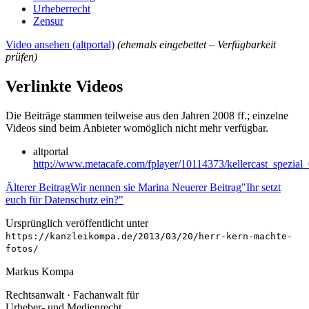
Urheberrecht
Zensur
Video ansehen (altportal)
(ehemals eingebettet – Verfügbarkeit
prüfen)
Verlinkte Videos
Die Beiträge stammen teilweise aus den Jahren 2008 ff.; einzelne
Videos sind beim Anbieter womöglich nicht mehr verfügbar.
altportal
http://www.metacafe.com/fplayer/10114373/kellercast_spezi
Älterer Beitrag
Wir nennen sie Marina
Neuerer Beitrag
"Ihr setzt
euch für Datenschutz ein?"
Ursprünglich veröffentlicht unter
https://kanzleikompa.de/2013/03/20/herr-kern-machte-
fotos/
Markus Kompa
Rechtsanwalt · Fachanwalt für
Urheber- und Medienrecht