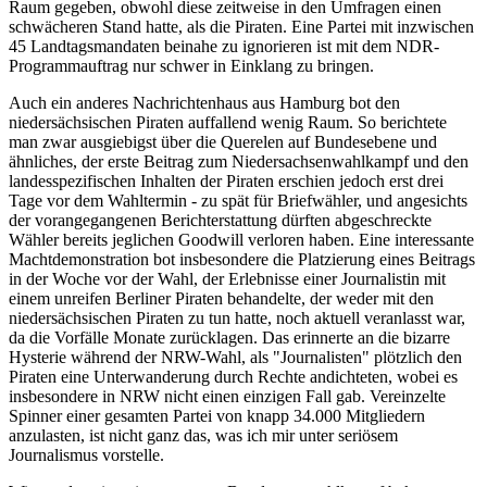
Raum gegeben, obwohl diese zeitweise in den Umfragen einen
schwächeren Stand hatte, als die Piraten. Eine Partei mit inzwischen
45 Landtagsmandaten beinahe zu ignorieren ist mit dem NDR-
Programmauftrag nur schwer in Einklang zu bringen.
Auch ein anderes Nachrichtenhaus aus Hamburg bot den
niedersächsischen Piraten auffallend wenig Raum. So berichtete
man zwar ausgiebigst über die Querelen auf Bundesebene und
ähnliches, der erste Beitrag zum Niedersachsenwahlkampf und den
landesspezifischen Inhalten der Piraten erschien jedoch erst drei
Tage vor dem Wahltermin - zu spät für Briefwähler, und angesichts
der vorangegangenen Berichterstattung dürften abgeschreckte
Wähler bereits jeglichen Goodwill verloren haben. Eine interessante
Machtdemonstration bot insbesondere die Platzierung eines Beitrags
in der Woche vor der Wahl, der Erlebnisse einer Journalistin mit
einem unreifen Berliner Piraten behandelte, der weder mit den
niedersächsischen Piraten zu tun hatte, noch aktuell veranlasst war,
da die Vorfälle Monate zurücklagen. Das erinnerte an die bizarre
Hysterie während der NRW-Wahl, als "Journalisten" plötzlich den
Piraten eine Unterwanderung durch Rechte andichteten, wobei es
insbesondere in NRW nicht einen einzigen Fall gab. Vereinzelte
Spinner einer gesamten Partei von knapp 34.000 Mitgliedern
anzulasten, ist nicht ganz das, was ich mir unter seriösem
Journalismus vorstelle.