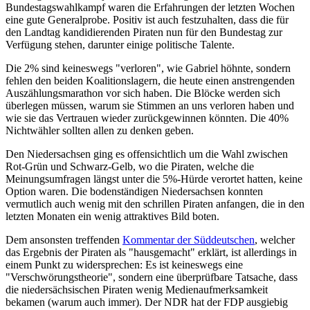
Bundestagswahlkampf waren die Erfahrungen der letzten Wochen
eine gute Generalprobe. Positiv ist auch festzuhalten, dass die für
den Landtag kandidierenden Piraten nun für den Bundestag zur
Verfügung stehen, darunter einige politische Talente.
Die 2% sind keineswegs "verloren", wie Gabriel höhnte, sondern
fehlen den beiden Koalitionslagern, die heute einen anstrengenden
Auszählungsmarathon vor sich haben. Die Blöcke werden sich
überlegen müssen, warum sie Stimmen an uns verloren haben und
wie sie das Vertrauen wieder zurückgewinnen könnten. Die 40%
Nichtwähler sollten allen zu denken geben.
Den Niedersachsen ging es offensichtlich um die Wahl zwischen
Rot-Grün und Schwarz-Gelb, wo die Piraten, welche die
Meinungsumfragen längst unter die 5%-Hürde verortet hatten, keine
Option waren. Die bodenständigen Niedersachsen konnten
vermutlich auch wenig mit den schrillen Piraten anfangen, die in den
letzten Monaten ein wenig attraktives Bild boten.
Dem ansonsten treffenden
Kommentar der Süddeutschen
, welcher
das Ergebnis der Piraten als "hausgemacht" erklärt, ist allerdings in
einem Punkt zu widersprechen: Es ist keineswegs eine
"Verschwörungstheorie", sondern eine überprüfbare Tatsache, dass
die niedersächsischen Piraten wenig Medienaufmerksamkeit
bekamen (warum auch immer). Der NDR hat der FDP ausgiebig