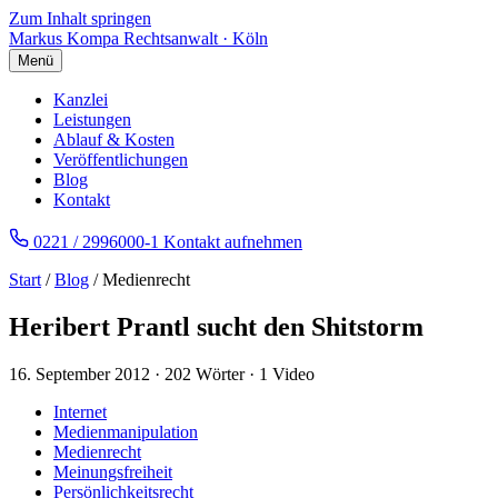
Zum Inhalt springen
Markus Kompa
Rechtsanwalt · Köln
Menü
Kanzlei
Leistungen
Ablauf & Kosten
Veröffentlichungen
Blog
Kontakt
0221 / 2996000-1
Kontakt aufnehmen
Start
/
Blog
/ Medienrecht
Heribert Prantl sucht den Shitstorm
16. September 2012
·
202 Wörter
·
1 Video
Internet
Medienmanipulation
Medienrecht
Meinungsfreiheit
Persönlichkeitsrecht