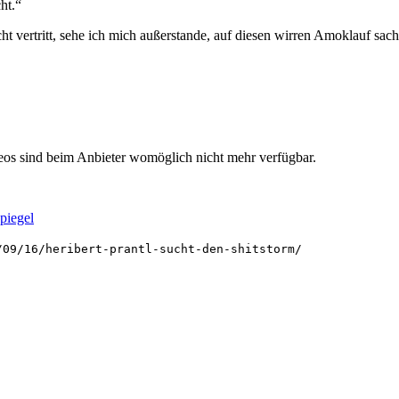
ht.“
t vertritt, sehe ich mich außerstande, auf diesen wirren Amoklauf sachl
deos sind beim Anbieter womöglich nicht mehr verfügbar.
piegel
/09/16/heribert-prantl-sucht-den-shitstorm/