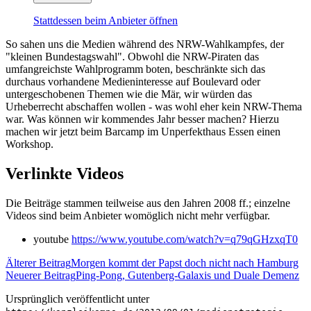
Stattdessen beim Anbieter öffnen
So sahen uns die Medien während des NRW-Wahlkampfes, der
"kleinen Bundestagswahl". Obwohl die NRW-Piraten das
umfangreichste Wahlprogramm boten, beschränkte sich das
durchaus vorhandene Medieninteresse auf Boulevard oder
untergeschobenen Themen wie die Mär, wir würden das
Urheberrecht abschaffen wollen - was wohl eher kein NRW-Thema
war. Was können wir kommendes Jahr besser machen? Hierzu
machen wir jetzt beim Barcamp im Unperfekthaus Essen einen
Workshop.
Verlinkte Videos
Die Beiträge stammen teilweise aus den Jahren 2008 ff.; einzelne
Videos sind beim Anbieter womöglich nicht mehr verfügbar.
youtube
https://www.youtube.com/watch?v=q79qGHzxqT0
Älterer Beitrag
Morgen kommt der Papst doch nicht nach Hamburg
Neuerer Beitrag
Ping-Pong, Gutenberg-Galaxis und Duale Demenz
Ursprünglich veröffentlicht unter