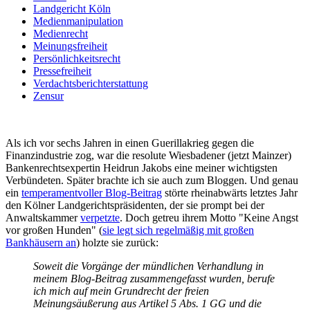
Landgericht Köln
Medienmanipulation
Medienrecht
Meinungsfreiheit
Persönlichkeitsrecht
Pressefreiheit
Verdachtsberichterstattung
Zensur
Als ich vor sechs Jahren in einen Guerillakrieg gegen die
Finanzindustrie zog, war die resolute Wiesbadener (jetzt Mainzer)
Bankenrechtsexpertin Heidrun Jakobs eine meiner wichtigsten
Verbündeten. Später brachte ich sie auch zum Bloggen. Und genau
ein
temperamentvoller Blog-Beitrag
störte rheinabwärts letztes Jahr
den Kölner Landgerichtspräsidenten, der sie prompt bei der
Anwaltskammer
verpetzte
. Doch getreu ihrem Motto "Keine Angst
vor großen Hunden" (
sie legt sich regelmäßig mit großen
Bankhäusern an
) holzte sie zurück:
Soweit die Vorgänge der mündlichen Verhandlung in
meinem Blog-Beitrag zusammengefasst wurden, berufe
ich mich auf mein Grundrecht der freien
Meinungsäußerung aus Artikel 5 Abs. 1 GG und die