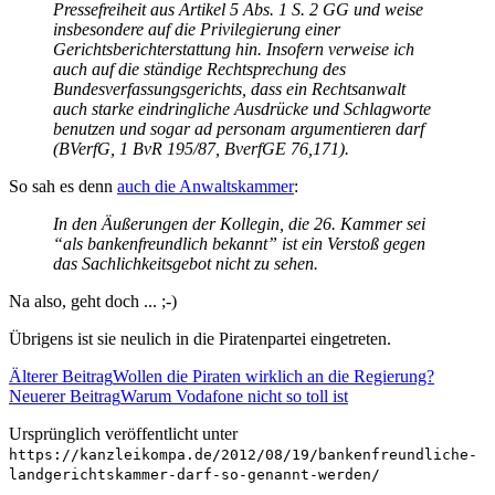
Pressefreiheit aus Artikel 5 Abs. 1 S. 2 GG und weise
insbesondere auf die Privilegierung einer
Gerichtsberichterstattung hin. Insofern verweise ich
auch auf die ständige Rechtsprechung des
Bundesverfassungsgerichts, dass ein Rechtsanwalt
auch starke eindringliche Ausdrücke und Schlagworte
benutzen und sogar ad personam argumentieren darf
(BVerfG, 1 BvR 195/87, BverfGE 76,171).
So sah es denn
auch die Anwaltskammer
:
In den Äußerungen der Kollegin, die 26. Kammer sei
“als bankenfreundlich bekannt” ist ein Verstoß gegen
das Sachlichkeitsgebot nicht zu sehen.
Na also, geht doch ... ;-)
Übrigens ist sie neulich in die Piratenpartei eingetreten.
Älterer Beitrag
Wollen die Piraten wirklich an die Regierung?
Neuerer Beitrag
Warum Vodafone nicht so toll ist
Ursprünglich veröffentlicht unter
https://kanzleikompa.de/2012/08/19/bankenfreundliche-
landgerichtskammer-darf-so-genannt-werden/