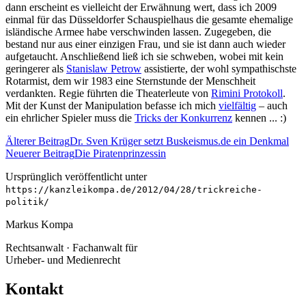
dann erscheint es vielleicht der Erwähnung wert, dass ich 2009
einmal für das Düsseldorfer Schauspielhaus die gesamte ehemalige
isländische Armee habe verschwinden lassen. Zugegeben, die
bestand nur aus einer einzigen Frau, und sie ist dann auch wieder
aufgetaucht. Anschließend ließ ich sie schweben, wobei mit kein
geringerer als
Stanislaw Petrow
assistierte, der wohl sympathischste
Rotarmist, dem wir 1983 eine Sternstunde der Menschheit
verdankten. Regie führten die Theaterleute von
Rimini Protokoll
.
Mit der Kunst der Manipulation befasse ich mich
vielfältig
– auch
ein ehrlicher Spieler muss die
Tricks der Konkurrenz
kennen ... :)
Älterer Beitrag
Dr. Sven Krüger setzt Buskeismus.de ein Denkmal
Neuerer Beitrag
Die Piratenprinzessin
Ursprünglich veröffentlicht unter
https://kanzleikompa.de/2012/04/28/trickreiche-
politik/
Markus Kompa
Rechtsanwalt · Fachanwalt für
Urheber- und Medienrecht
Kontakt