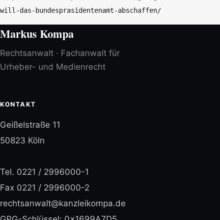
will-das-bundesprasidentenamt-abschaffen/
Markus Kompa
Rechtsanwalt · Fachanwalt für
Urheber- und Medienrecht
KONTAKT
Geißelstraße 11
50823 Köln
Tel.
0221 / 2996000-1
Fax 0221 / 2996000-2
rechtsanwalt@kanzleikompa.de
GPG-Schlüssel: 0x1699A7D5