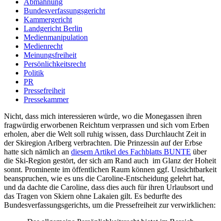
Abmahnung
Bundesverfassungsgericht
Kammergericht
Landgericht Berlin
Medienmanipulation
Medienrecht
Meinungsfreiheit
Persönlichkeitsrecht
Politik
PR
Pressefreiheit
Pressekammer
Nicht, dass mich interessieren würde, wo die Monegassen ihren
fragwürdig erworbenen Reichtum verprassen und sich vom Erben
erholen, aber die Welt soll ruhig wissen, dass Durchlaucht Zeit in
der Skiregion Arlberg verbrachten. Die Prinzessin auf der Erbse
hatte sich nämlich an
diesem Artikel des Fachblatts BUNTE
über
die Ski-Region gestört, der sich am Rand auch im Glanz der Hoheit
sonnt. Prominente im öffentlichen Raum können ggf. Unsichtbarkeit
beanspruchen, wie es uns die Caroline-Entscheidung gelehrt hat,
und da dachte die Caroline, dass dies auch für ihren Urlaubsort und
das Tragen von Skiern ohne Lakaien gilt. Es bedurfte des
Bundesverfassungsgerichts, um die Pressefreiheit zur verwirklichen: