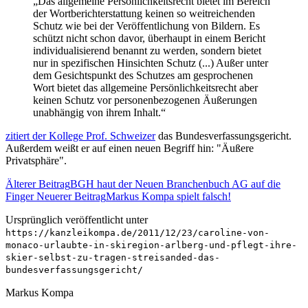
„Das allgemeine Persönlichkeitsrecht bietet im Bereich
der Wortberichterstattung keinen so weitreichenden
Schutz wie bei der Veröffentlichung von Bildern. Es
schützt nicht schon davor, überhaupt in einem Bericht
individualisierend benannt zu werden, sondern bietet
nur in spezifischen Hinsichten Schutz (...) Außer unter
dem Gesichtspunkt des Schutzes am gesprochenen
Wort bietet das allgemeine Persönlichkeitsrecht aber
keinen Schutz vor personenbezogenen Äußerungen
unabhängig von ihrem Inhalt.“
zitiert der Kollege Prof. Schweizer
das Bundesverfassungsgericht.
Außerdem weißt er auf einen neuen Begriff hin: "Äußere
Privatsphäre".
Älterer Beitrag
BGH haut der Neuen Branchenbuch AG auf die
Finger
Neuerer Beitrag
Markus Kompa spielt falsch!
Ursprünglich veröffentlicht unter
https://kanzleikompa.de/2011/12/23/caroline-von-
monaco-urlaubte-in-skiregion-arlberg-und-pflegt-ihre-
skier-selbst-zu-tragen-streisanded-das-
bundesverfassungsgericht/
Markus Kompa