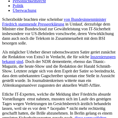
Persönlichkeitsrecht
Politik
Überwachung
Scherzbolde brachten eine scheinbar
von Bundesinnenminister
Friedrich stammende Presseerklärung
in Umlauf, derzufolge dem
Minister eine Bundescloud zur Gewährleistung von IT-Sicherheit
insbesondere vor US-Behörden vorschwebe, deren Verwirklichung
dann auch noch die Telekom in Zusammenarbeit mit dem BSI
besorgen solle.
Als möglicher Urheber dieser rabenschwarzen Satire geriet zunächst
die Redaktion von Extra3 in Verdacht, die für solche
Inszenierungen
bekannt
sind
. Doch der NDR dementierte, ebenso das Titanic-
Magazin, die heute-Show und die Redaktion der Harald Schmidt-
Show. Letztere zeigte sich von dem Esprit der Satire so beeindruckt,
dass dem unbekannten Gagschreiber spontan eine Stelle in Aussicht
gestellt wurde. In Journalistenkreisen witterte man ein
Ablenkungsmanöver zugunsten der aktuellen Wulff-Affäre.
Etliche IT-Experten, welche die Meldung über Friedrichs absurde
Vorstellungen ernst nahmen, mussten sich im Laufe des gestrigen
Tages wegen Verletzungen im Gesichtsbereich ärztlich behandeln
lassen, weil sie es vor dem * facepalm * nicht mehr rechtzeitig
geschafft hatten, die Brille abzunehmen. In Berlin gelang es einem
empörten Sicherheitsexperten gerade noch,
diese verzweifelten