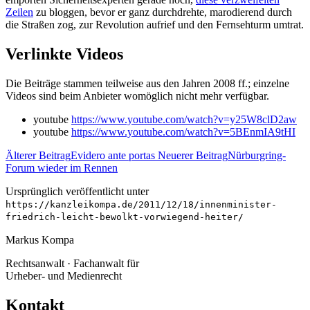
Zeilen
zu bloggen, bevor er ganz durchdrehte, marodierend durch
die Straßen zog, zur Revolution aufrief und den Fernsehturm umtrat.
Verlinkte Videos
Die Beiträge stammen teilweise aus den Jahren 2008 ff.; einzelne
Videos sind beim Anbieter womöglich nicht mehr verfügbar.
youtube
https://www.youtube.com/watch?v=y25W8clD2aw
youtube
https://www.youtube.com/watch?v=5BEnmIA9tHI
Älterer Beitrag
Evidero ante portas
Neuerer Beitrag
Nürburgring-
Forum wieder im Rennen
Ursprünglich veröffentlicht unter
https://kanzleikompa.de/2011/12/18/innenminister-
friedrich-leicht-bewolkt-vorwiegend-heiter/
Markus Kompa
Rechtsanwalt · Fachanwalt für
Urheber- und Medienrecht
Kontakt