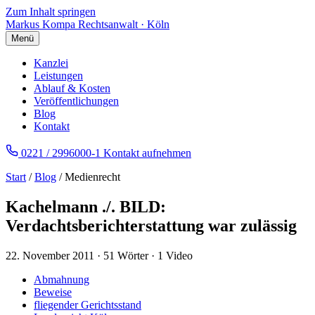
Zum Inhalt springen
Markus Kompa
Rechtsanwalt · Köln
Menü
Kanzlei
Leistungen
Ablauf & Kosten
Veröffentlichungen
Blog
Kontakt
0221 / 2996000-1
Kontakt aufnehmen
Start
/
Blog
/ Medienrecht
Kachelmann ./. BILD:
Verdachtsberichterstattung war zulässig
22. November 2011
·
51 Wörter
·
1 Video
Abmahnung
Beweise
fliegender Gerichtsstand