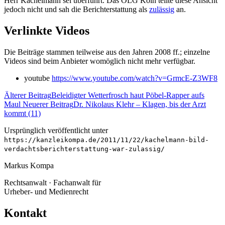
Herr Kachelmann sei überführt. Das OLG Köln teilte diese Ansicht
jedoch nicht und sah die Berichterstattung als
zulässig
an.
Verlinkte Videos
Die Beiträge stammen teilweise aus den Jahren 2008 ff.; einzelne
Videos sind beim Anbieter womöglich nicht mehr verfügbar.
youtube
https://www.youtube.com/watch?v=GrmcE-Z3WF8
Älterer Beitrag
Beleidigter Wetterfrosch haut Pöbel-Rapper aufs
Maul
Neuerer Beitrag
Dr. Nikolaus Klehr – Klagen, bis der Arzt
kommt (11)
Ursprünglich veröffentlicht unter
https://kanzleikompa.de/2011/11/22/kachelmann-bild-
verdachtsberichterstattung-war-zulassig/
Markus Kompa
Rechtsanwalt · Fachanwalt für
Urheber- und Medienrecht
Kontakt