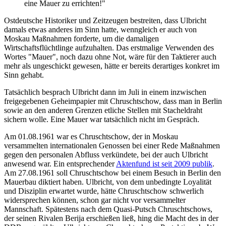
eine Mauer zu errichten!"
Ostdeutsche Historiker und Zeitzeugen bestreiten, dass Ulbricht
damals etwas anderes im Sinn hatte, wenngleich er auch von
Moskau Maßnahmen forderte, um die damaligen
Wirtschaftsflüchtlinge aufzuhalten. Das erstmalige Verwenden des
Wortes "Mauer", noch dazu ohne Not, wäre für den Taktierer auch
mehr als ungeschickt gewesen, hätte er bereits derartiges konkret im
Sinn gehabt.
Tatsächlich besprach Ulbricht dann im Juli in einem inzwischen
freigegebenen Geheimpapier mit Chruschtschow, dass man in Berlin
sowie an den anderen Grenzen etliche Stellen mit Stacheldraht
sichern wolle. Eine Mauer war tatsächlich nicht im Gespräch.
Am 01.08.1961 war es Chruschtschow, der in Moskau
versammelten internationalen Genossen bei einer Rede Maßnahmen
gegen den personalen Abfluss verkündete, bei der auch Ulbricht
anwesend war. Ein entsprechender
Aktenfund ist seit 2009 publik
.
Am 27.08.1961 soll Chruschtschow bei einem Besuch in Berlin den
Mauerbau diktiert haben. Ulbricht, von dem unbedingte Loyalität
und Disziplin erwartet wurde, hätte Chruschtschow schwerlich
widersprechen können, schon gar nicht vor versammelter
Mannschaft. Spätestens nach dem Quasi-Putsch Chruschtschows,
der seinen Rivalen Berija erschießen ließ, hing die Macht des in der