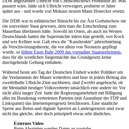
DDR angezählten Ulbricht von Chruschtschows Protektion ab. Was
passiert wäre, hätte sich Ulbricht verweigert, probierte er Jahre
später aus - und wurde von Mokaus neuem Mann Honecker ersetzt.
Die DDR war in militärischer Hinsicht bis zur Ära Gorbatschow nie
ein souveräner Staat gewesen, dem man die Entscheidung zum
Mauerbau überlassen hätte. Sowohl im Osten, als auch im Westen
Deutschlands hatten die Supermächte intern klar gestellt, wer Koch
und wer Kellner war. Galt etwa die "Kanzlerakte" jahrzehntelang
als Verschwörungstheorie, die vor allem von Neonazis gepflegt
wurde, so
lüftete Egon Bahr 2009 das vormalige Staatsgeheimnis
,
dass für die westlichen Siegermächte das Grundgesetz keine
durchgehende Geltung entfaltete.
Während heute am Tag der Deutschen Einheit wieder Politiker um
die Verdammnis der Mauer wetteifern und brav in jedem Beitrag das
zweifelhafte Ulbricht-Zitat nachbeten, sind Zweifel angebracht, ob
die Mentalität heutiger Volksvertreter tatsächlich eine andere ist: Vor
nicht allzu langer Zeit hatte die Regierungsmehrheit mit Billigung
aller im Bundestag vertretenen Parteien (mit Ausnahme der FDP und
Linkspartei) das Internetsperrgesetz beschlossen. Eine staatliche
Sperre aus Beton und digitale Sperren an Landesgrenzen sind zwar
nicht das gleiche, aber doch prinzipiell etwas sehr ähnliches.
Externes Video
Beim Abspielen werden Daten an youtube-