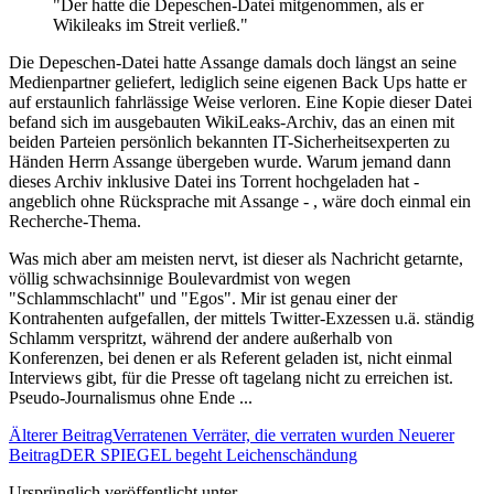
"Der hatte die Depeschen-Datei mitgenommen, als er
Wikileaks im Streit verließ."
Die Depeschen-Datei hatte Assange damals doch längst an seine
Medienpartner geliefert, lediglich seine eigenen Back Ups hatte er
auf erstaunlich fahrlässige Weise verloren. Eine Kopie dieser Datei
befand sich im ausgebauten WikiLeaks-Archiv, das an einen mit
beiden Parteien persönlich bekannten IT-Sicherheitsexperten zu
Händen Herrn Assange übergeben wurde. Warum jemand dann
dieses Archiv inklusive Datei ins Torrent hochgeladen hat -
angeblich ohne Rücksprache mit Assange - , wäre doch einmal ein
Recherche-Thema.
Was mich aber am meisten nervt, ist dieser als Nachricht getarnte,
völlig schwachsinnige Boulevardmist von wegen
"Schlammschlacht" und "Egos". Mir ist genau einer der
Kontrahenten aufgefallen, der mittels Twitter-Exzessen u.ä. ständig
Schlamm verspritzt, während der andere außerhalb von
Konferenzen, bei denen er als Referent geladen ist, nicht einmal
Interviews gibt, für die Presse oft tagelang nicht zu erreichen ist.
Pseudo-Journalismus ohne Ende ...
Älterer Beitrag
Verratenen Verräter, die verraten wurden
Neuerer
Beitrag
DER SPIEGEL begeht Leichenschändung
Ursprünglich veröffentlicht unter