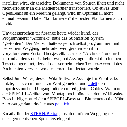
installiert wird, eingereichte Dokumente von Spuren filtert und nicht
rückverfolgbar an die Medienpartner transportiert. Ob etwas über
OpenLeaks an ein Medium gelangt, wird im Optimalfall nicht
einmal bekannt. Daher "konkurrieren" die beiden Plattformen auch
nicht.
Unwidersprochen tat Assange heute wieder kund, der
Programmierer "Architekt" hätte das Submission-System
"gestohlen". Der Mensch hatte es jedoch selbst programmiert und
bei seinem Weggang mehr oder weniger den von ihm
vorgefundenen Zustand hergestellt. Dass der "Architekt" und nicht
jemand anderes der Urheber war, hat Assange indirekt durch einen
Tweet eingeräumt, der auf den vermeintlichen Twitter-Account des
Architekten verwies, wo dies erneut kundgetan wurde.
Selbst Jimi Wales, dessen Wiki-Software Assange für WikiLeaks
nutzte, hat sich nunmehr zu Wort gemeldet und
tadelt
den
unprofessionellen Umgang mit den unredigierten Cables. Während
der SPIEGEL-Artikel vom Montag noch hündisch dem WikiLeaks-
Boss huldigte, wird dem SPIEGEL-Boss von Blumencron die Nähe
zu Assange dann doch etwas
peinlich
.
Kreativ fiel der
STERN-Beitrag
aus, der auf den Weggang des
einstigen deutschen Sprechers eingeht: