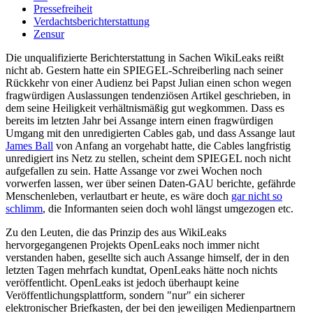
Pressefreiheit
Verdachtsberichterstattung
Zensur
Die unqualifizierte Berichterstattung in Sachen WikiLeaks reißt
nicht ab. Gestern hatte ein SPIEGEL-Schreiberling nach seiner
Rückkehr von einer Audienz bei Papst Julian einen schon wegen
fragwürdigen Auslassungen tendenziösen Artikel geschrieben, in
dem seine Heiligkeit verhältnismäßig gut wegkommen. Dass es
bereits im letzten Jahr bei Assange intern einen fragwürdigen
Umgang mit den unredigierten Cables gab, und dass Assange laut
James Ball
von Anfang an vorgehabt hatte, die Cables langfristig
unredigiert ins Netz zu stellen, scheint dem SPIEGEL noch nicht
aufgefallen zu sein. Hatte Assange vor zwei Wochen noch
vorwerfen lassen, wer über seinen Daten-GAU berichte, gefährde
Menschenleben, verlautbart er heute, es wäre doch
gar nicht so
schlimm
, die Informanten seien doch wohl längst umgezogen etc.
Zu den Leuten, die das Prinzip des aus WikiLeaks
hervorgegangenen Projekts OpenLeaks noch immer nicht
verstanden haben, gesellte sich auch Assange himself, der in den
letzten Tagen mehrfach kundtat, OpenLeaks hätte noch nichts
veröffentlicht. OpenLeaks ist jedoch überhaupt keine
Veröffentlichungsplattform, sondern "nur" ein sicherer
elektronischer Briefkasten, der bei den jeweiligen Medienpartnern