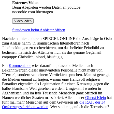
Externes Video
Beim Abspielen werden Daten an youtube-
nocookie.com übertragen.
Video laden
Stattdessen beim Anbieter öffnen
Nachdem unter anderem SPIEGEL ONLINE die Anschläge in Oslo
zum Anlass nahm, in islamistischen Internetforen nach
Jubelmeldungen zu recherchieren, um das beliebte Feindbild zu
bedienen, hat sich der Attentäter nun als das genaue Gegenteil
entpuppt: Christlich, blond, blauäugig.
Ein
Kommentator
wies darauf hin, dass die Medien nach
Bekanntwerden dieser unerwarteten Personalie nicht mehr von
"Terror", sondern von einem Verrückten sprachen. Man ist geneigt,
die Medien einmal zu fragen, warum eine Handvoll religiöser
Fanatiker eigentlich als Legitimation für einen Kreuzzug gegen die
halbe islamische Welt gesehen werden. Umgekehrt wurden in
Afghanistan und im Irak Tausende Menschen ganz offiziell im
Namen westlicher Staaten massakriert. Allein unser
Oberst Klein
hat
fünf mal mehr Menschen auf dem Gewissen als
die
RAF, der
34
Opfer
zugeschrieben werden
. Wer sind eingentlich die Terroristen?