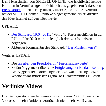
Den Herrschaften von SPIEGEL ONLINE, die leichtfertig fremde
Kulturen in Verruf bringen, möchte ich aus gegebenem Anlass den
Pressekodex
in Erinnerung rufen, Ziffern 2, 10 und 12. Vermutlich
hat der SPIEGEL seinen Online-Ableger gemeint, als er kürzlich
das böse Internet auf den Titel hievte.
UPDATE:
Der Standard, 19.04.2011
: "Von 249 Terroranschlägen in der
EU im Jahr 2010 wurden lediglich drei von Islamisten
begangen."
Aktueller Kommentar des Standard:
"Der Moslem war's"
Weiteres UPDATE:
Die
taz über den Pseudoberuf "Terrorismusexperte"
Stefan Niggemeier über eine
Entgleisung der Fuldaer Zeitung
.
Bei Niggemeiers Brötchengeber FAZ war allerdings letzte
Woche etwas mindestens genauso Hirnverbranntes zu lesen ...
Verlinkte Videos
Die Beiträge stammen teilweise aus den Jahren 2008 ff.; einzelne
Videos sind beim Anbieter womöglich nicht mehr verfügbar.